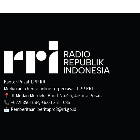
Kantor Pusat LPP RRI
Media radio berita online terpercaya - LPP RRI
📍 Jl. Medan Merdeka Barat No.4-5, Jakarta Pusat.
📞 +6221 350 0584, +6221 351 1086
📩 Pemberitaan: beritapro3@rri.go.id