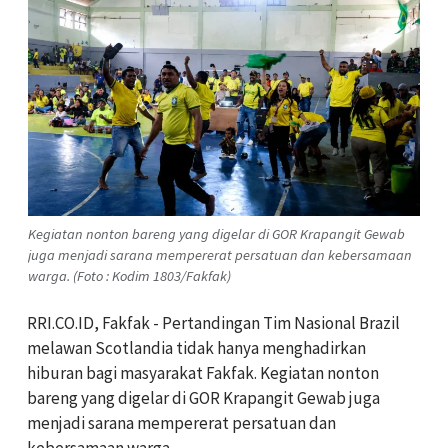
Kegiatan nonton bareng yang digelar di GOR Krapangit Gewab
juga menjadi sarana mempererat persatuan dan kebersamaan
warga. (Foto : Kodim 1803/Fakfak)
RRI.CO.ID, Fakfak - Pertandingan Tim Nasional Brazil
melawan Scotlandia tidak hanya menghadirkan
hiburan bagi masyarakat Fakfak. Kegiatan nonton
bareng yang digelar di GOR Krapangit Gewab juga
menjadi sarana mempererat persatuan dan
kebersamaan warga.