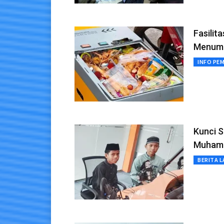
Fasilit
Menum
INFO PE
Kunci S
Muhamm
BERITA L