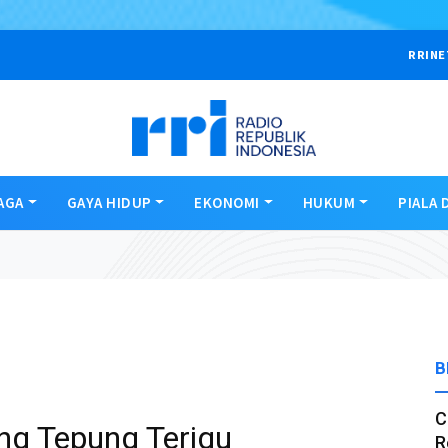
RRINE
AGA
GAYA HIDUP
EKONOMI
HUKUM
PIALA 
B
C
ng Tepung Terigu
R