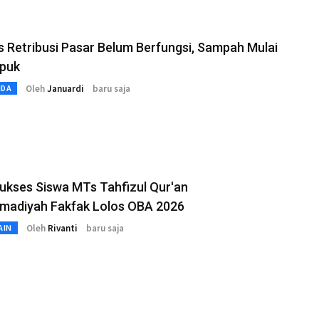
as Retribusi Pasar Belum Berfungsi, Sampah Mulai
puk
Oleh
Januardi
baru saja
MDA
ukses Siswa MTs Tahfizul Qur'an
adiyah Fakfak Lolos OBA 2026
Oleh
Rivanti
baru saja
AIN