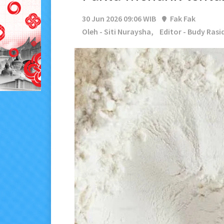
30 Jun 2026 09:06 WIB
Fak Fak
Oleh - Siti Nuraysha,
Editor - Budy Rasi