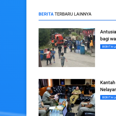
BERITA
TERBARU LAINNYA
Antusia
bagi wa
BERITA L
Kantah
Nelaya
BERITA L