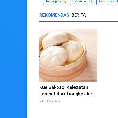
Tepung Terigu
bahan pangan
kandungan t
REKOMENDASI
BERITA
Kue Bakpao: Kelezatan
Lembut dari Tiongkok ke
Indonesia
24 Feb 2026