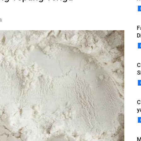
di
F
D
C
S
C
y
M