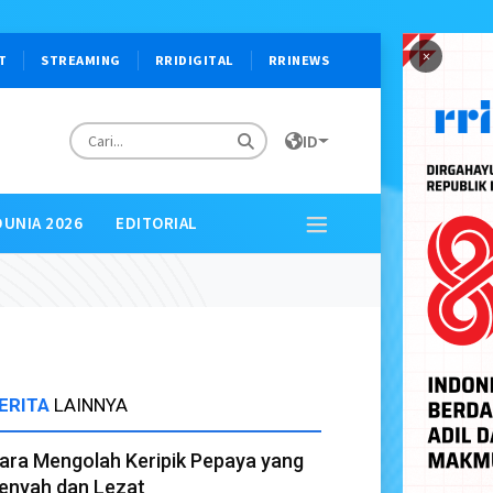
×
T
STREAMING
RRIDIGITAL
RRINEWS
ID
DUNIA 2026
EDITORIAL
ERITA
LAINNYA
ara Mengolah Keripik Pepaya yang
enyah dan Lezat