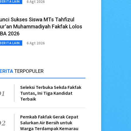
6 Agt 2026
BERITA LAIN
unci Sukses Siswa MTs Tahfizul
ur'an Muhammadiyah Fakfak Lolos
BA 2026
6 Agt 2026
BERITA LAIN
ERITA
TERPOPULER
Seleksi Terbuka Sekda Fakfak
01
Tuntas, Ini Tiga Kandidat
Terbaik
Pemkab Fakfak Gerak Cepat
02
Salurkan Air Bersih untuk
Warga Terdampak Kemarau