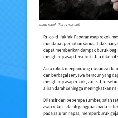
asap rokok (Foto ; rri.co.id)
Rri.co.id, fakfak: Paparan asap rokok m
mendapat perhatian serius. Tidak hany
dapat memberikan dampak buruk bagi or
menghirup asap tersebut atau dikenal s
Asap rokok mengandung ribuan zat kim
dan berbagai senyawa beracun yang da
menghirup asap rokok, zat-zat tersebu
aliran darah sehingga meningkatkan ris
Dilansir dari beberapa sumber, salah 
asap rokok adalah gangguan pada siste
pada saluran napas, memperburuk gejal