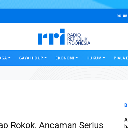
RRINE
AGA
GAYA HIDUP
EKONOMI
HUKUM
PIALA 
B
A
ap Rokok, Ancaman Serius
b