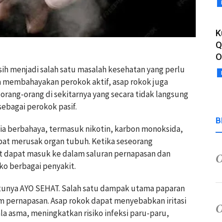
K
Q
O
asih menjadi salah satu masalah kesehatan yang perlu
a membahayakan perokok aktif, asap rokok juga
ang-orang di sekitarnya yang secara tidak langsung
ebagai perokok pasif.
B
ia berbahaya, termasuk nikotin, karbon monoksida,
pat merusak organ tubuh. Ketika seseorang
t dapat masuk ke dalam saluran pernapasan dan
iko berbagai penyakit.
satunya AYO SEHAT. Salah satu dampak utama paparan
m pernapasan. Asap rokok dapat menyebabkan iritasi
a asma, meningkatkan risiko infeksi paru-paru,