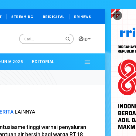
×
T
STREAMING
RRIDIGITAL
RRINEWS
ID
DUNIA 2026
EDITORIAL
ERITA
LAINNYA
ntusiasme tinggi warnai penyaluran
antuan air bersih bagi warga RT.18