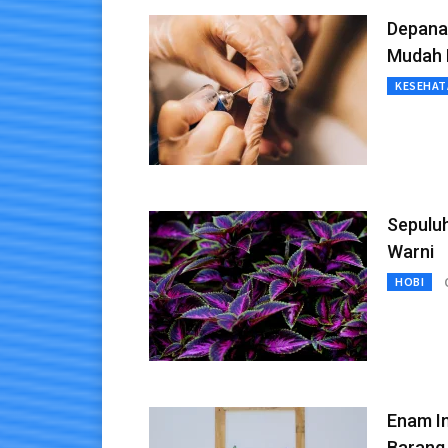
Depana
Mudah 
KESEHAT
Sepulu
Warni
HOBI
Enam In
Barang