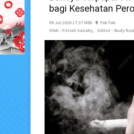
bagi Kesehatan Pero
09 Jul 2026 17:37 WIB
Fak Fak
Oleh - Fitriah Sanaky,
Editor - Budy Ras