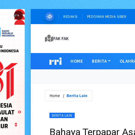
×
REDAKSI
PEDOMAN MEDIA SIBER
FAK FAK
HOME
BERITA
OLAHR
Home
Berita Lain
BERITA LAIN
Bahaya Terpapar As