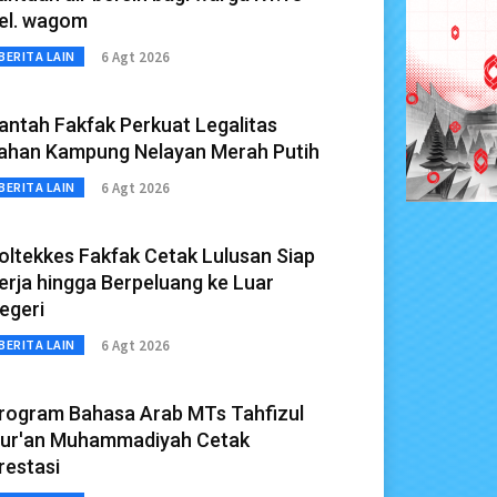
el. wagom
6 Agt 2026
BERITA LAIN
antah Fakfak Perkuat Legalitas
ahan Kampung Nelayan Merah Putih
6 Agt 2026
BERITA LAIN
oltekkes Fakfak Cetak Lulusan Siap
erja hingga Berpeluang ke Luar
egeri
6 Agt 2026
BERITA LAIN
rogram Bahasa Arab MTs Tahfizul
ur'an Muhammadiyah Cetak
restasi