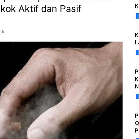
K
kok Aktif dan Pasif
idi
K
L
P
K
N
P
Q
P