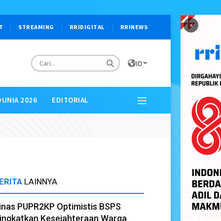
×
T
STREAMING
RRIDIGITAL
RRINEWS
ID
DUNIA 2026
EDITORIAL
ERITA
LAINNYA
inas PUPR2KP Optimistis BSPS
ingkatkan Kesejahteraan Warga