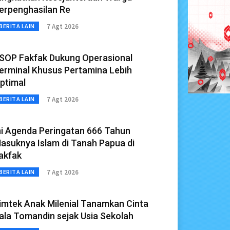
erpenghasilan Re
7 Agt 2026
BERITA LAIN
SOP Fakfak Dukung Operasional
erminal Khusus Pertamina Lebih
ptimal
7 Agt 2026
BERITA LAIN
ni Agenda Peringatan 666 Tahun
asuknya Islam di Tanah Papua di
akfak
7 Agt 2026
BERITA LAIN
imtek Anak Milenial Tanamkan Cinta
ala Tomandin sejak Usia Sekolah