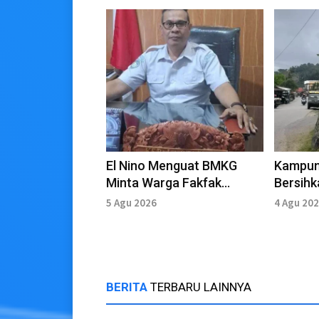
El Nino Menguat BMKG
Kampun
Minta Warga Fakfak
Bersihk
Tingkatkan Kewaspadaan
Sambut
5 Agu 2026
4 Agu 20
sejak dini
BERITA
TERBARU LAINNYA