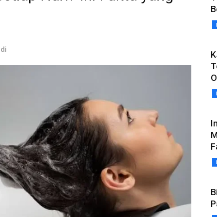
B
idi
K
T
O
I
M
F
B
P