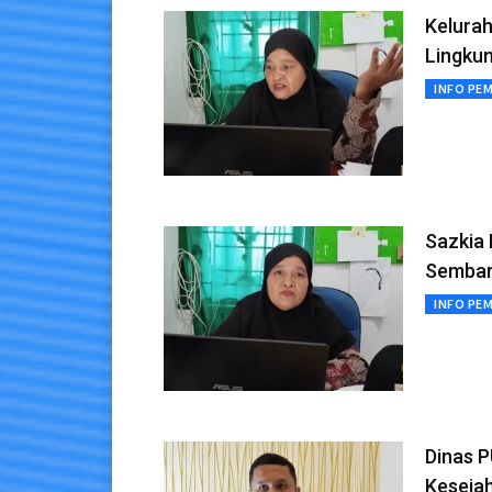
Kelura
Lingku
INFO PE
Sazkia
Sembar
INFO PE
Dinas 
Keseja