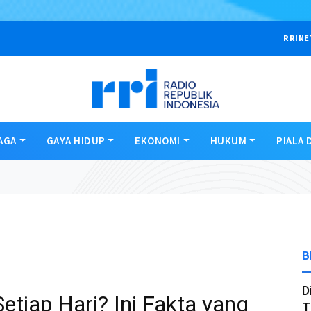
RRINE
AGA
GAYA HIDUP
EKONOMI
HUKUM
PIALA 
B
D
iap Hari? Ini Fakta yang
T