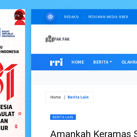
×
REDAKSI
PEDOMAN MEDIA SIBER
FAK FAK
HOME
BERITA
OLAHR
Home
Berita Lain
BERITA LAIN
Amankah Keramas Set