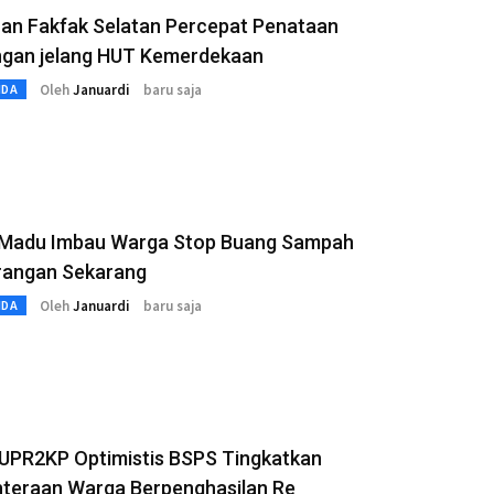
han Fakfak Selatan Percepat Penataan
ngan jelang HUT Kemerdekaan
Oleh
Januardi
baru saja
MDA
 Madu Imbau Warga Stop Buang Sampah
angan Sekarang
Oleh
Januardi
baru saja
MDA
PUPR2KP Optimistis BSPS Tingkatkan
hteraan Warga Berpenghasilan Re