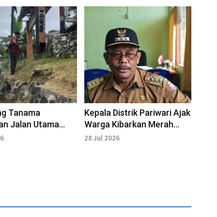
g Tanama
Kepala Distrik Pariwari Ajak
an Jalan Utama
Warga Kibarkan Merah
 HUT Kemerdekaan
Putih Mulai Satu Agustus
26
28 Jul 2026