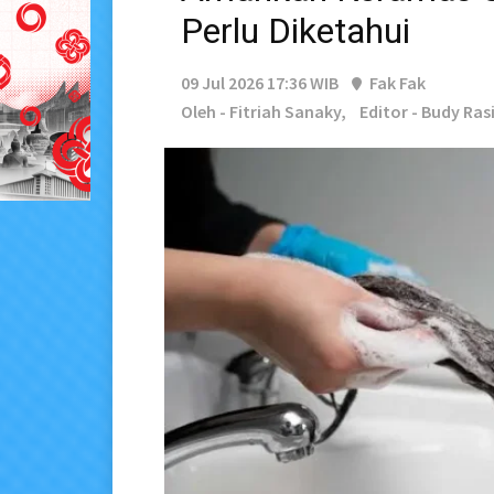
Perlu Diketahui
09 Jul 2026 17:36 WIB
Fak Fak
Oleh - Fitriah Sanaky,
Editor - Budy Ras