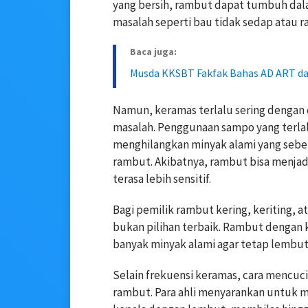
yang bersih, rambut dapat tumbuh dalam
masalah seperti bau tidak sedap atau ra
Baca juga:
Musda KKSBT Fakfak Bahas AD ART da
Namun, keramas terlalu sering dengan 
masalah. Penggunaan sampo yang terlalu
menghilangkan minyak alami yang seb
rambut. Akibatnya, rambut bisa menjad
terasa lebih sensitif.
Bagi pemilik rambut kering, keriting, a
bukan pilihan terbaik. Rambut dengan
banyak minyak alami agar tetap lembu
Selain frekuensi keramas, cara mencu
rambut. Para ahli menyarankan untuk 