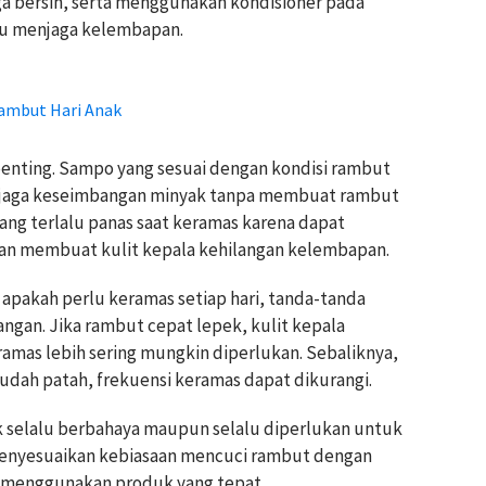
a bersih, serta menggunakan kondisioner pada
u menjaga kelembapan.
Sambut Hari Anak
penting. Sampo yang sesuai dengan kondisi rambut
njaga keseimbangan minyak tanpa membuat rambut
yang terlalu panas saat keramas karena dapat
an membuat kulit kepala kehilangan kelembapan.
 apakah perlu keramas setiap hari, tanda-tanda
ngan. Jika rambut cepat lepek, kulit kepala
ramas lebih sering mungkin diperlukan. Sebaliknya,
 mudah patah, frekuensi keramas dapat dikurangi.
ak selalu berbahaya maupun selalu diperlukan untuk
menyesuaikan kebiasaan mencuci rambut dengan
 menggunakan produk yang tepat.