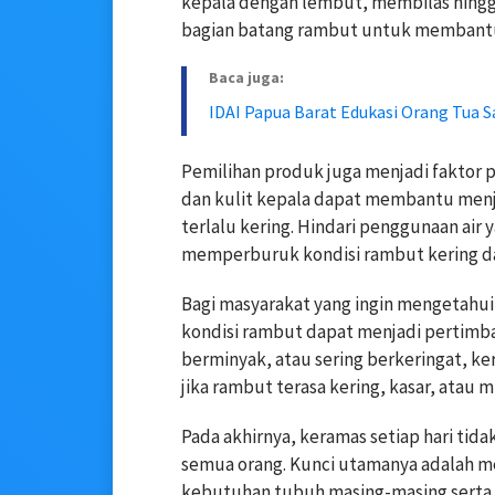
kepala dengan lembut, membilas hingg
bagian batang rambut untuk membant
Baca juga:
IDAI Papua Barat Edukasi Orang Tua 
Pemilihan produk juga menjadi faktor 
dan kulit kepala dapat membantu me
terlalu kering. Hindari penggunaan air 
memperburuk kondisi rambut kering d
Bagi masyarakat yang ingin mengetahui
kondisi rambut dapat menjadi pertimba
berminyak, atau sering berkeringat, ke
jika rambut terasa kering, kasar, atau
Pada akhirnya, keramas setiap hari tid
semua orang. Kunci utamanya adalah 
kebutuhan tubuh masing-masing serta