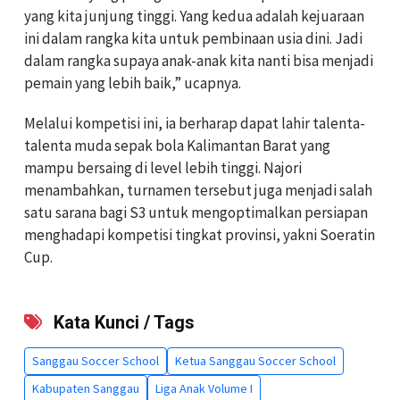
yang kita junjung tinggi. Yang kedua adalah kejuaraan
ini dalam rangka kita untuk pembinaan usia dini. Jadi
dalam rangka supaya anak-anak kita nanti bisa menjadi
pemain yang lebih baik,” ucapnya.
Melalui kompetisi ini, ia berharap dapat lahir talenta-
talenta muda sepak bola Kalimantan Barat yang
mampu bersaing di level lebih tinggi. Najori
menambahkan, turnamen tersebut juga menjadi salah
satu sarana bagi S3 untuk mengoptimalkan persiapan
menghadapi kompetisi tingkat provinsi, yakni Soeratin
Cup.
Kata Kunci / Tags
Sanggau Soccer School
Ketua Sanggau Soccer School
Kabupaten Sanggau
Liga Anak Volume I