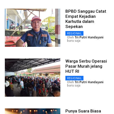
BPBD Sanggau Catat
Empat Kejadian
Karhutla dalam
Sepekan
REGIONAL
Oleh
Tri Putri Handayani
baru saja
Warga Serbu Operasi
Pasar Murah jelang
HUT RI
REGIONAL
Oleh
Tri Putri Handayani
baru saja
Punya Suara Biasa