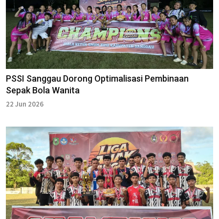
PSSI Sanggau Dorong Optimalisasi Pembinaan
Sepak Bola Wanita
22 Jun 2026