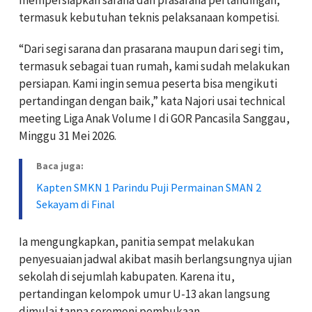
termasuk kebutuhan teknis pelaksanaan kompetisi.
“Dari segi sarana dan prasarana maupun dari segi tim,
termasuk sebagai tuan rumah, kami sudah melakukan
persiapan. Kami ingin semua peserta bisa mengikuti
pertandingan dengan baik,” kata Najori usai technical
meeting Liga Anak Volume I di GOR Pancasila Sanggau,
Minggu 31 Mei 2026.
Baca juga:
Kapten SMKN 1 Parindu Puji Permainan SMAN 2
Sekayam di Final
Ia mengungkapkan, panitia sempat melakukan
penyesuaian jadwal akibat masih berlangsungnya ujian
sekolah di sejumlah kabupaten. Karena itu,
pertandingan kelompok umur U-13 akan langsung
dimulai tanpa seremoni pembukaan.