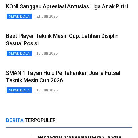
KONI Sanggau Apresiasi Antusias Liga Anak Putri
21 Jun 2026
SEPAK BOLA
Best Player Teknik Mesin Cup: Latihan Disiplin
Sesuai Posisi
15 Jun 2026
SEPAK BOLA
SMAN 1 Tayan Hulu Pertahankan Juara Futsal
Teknik Mesin Cup 2026
15 Jun 2026
SEPAK BOLA
BERITA
TERPOPULER
Mendagri Minta Kepala Daerah Jangan