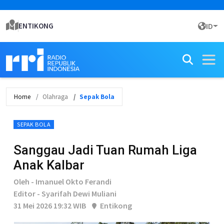
ENTIKONG
ID
Home
Olahraga
Sepak Bola
SEPAK BOLA
Sanggau Jadi Tuan Rumah Liga
Anak Kalbar
Oleh - Imanuel Okto Ferandi
Editor - Syarifah Dewi Muliani
31 Mei 2026 19:32 WIB
Entikong