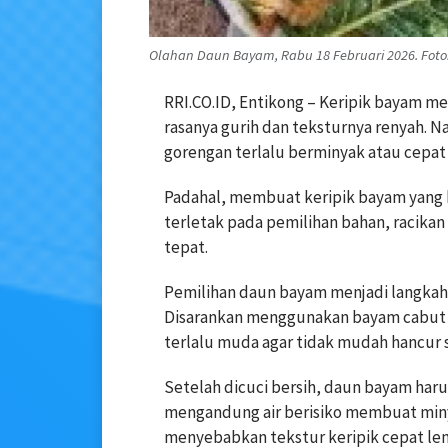
Olahan Daun Bayam, Rabu 18 Februari 2026. Foto
RRI.CO.ID, Entikong – Keripik bayam me
rasanya gurih dan teksturnya renyah. N
gorengan terlalu berminyak atau cepa
Padahal, membuat keripik bayam yang kr
terletak pada pemilihan bahan, racika
tepat.
Pemilihan daun bayam menjadi langkah 
Disarankan menggunakan bayam cabut at
terlalu muda agar tidak mudah hancur s
Setelah dicuci bersih, daun bayam har
mengandung air berisiko membuat min
menyebabkan tekstur keripik cepat le