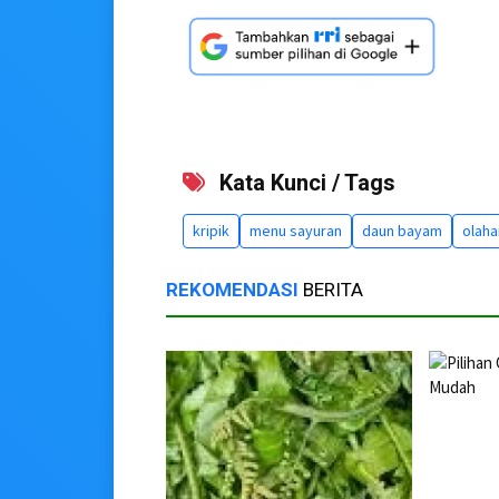
Kata Kunci / Tags
kripik
menu sayuran
daun bayam
olaha
REKOMENDASI
BERITA