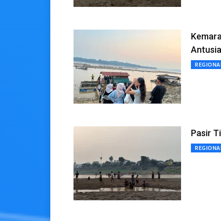
Kemarau
Antusi
REGIONA
Pasir T
REGIONA