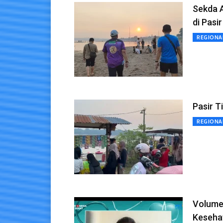
Sekda 
di Pasi
REGIONA
Pasir T
REGIONA
Volume
Keseha