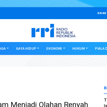
RRINE
AGA
GAYA HIDUP
EKONOMI
HUKUM
PIALA 
B
T
am Menjadi Olahan Renyah
I