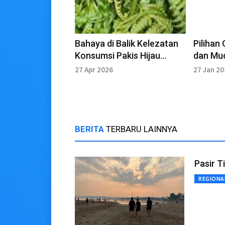
Bahaya di Balik Kelezatan
Pilihan
Konsumsi Pakis Hijau
dan Mu
Berlebihan
27 Apr 2026
27 Jan 2
BERITA
TERBARU LAINNYA
Pasir T
REGIONA