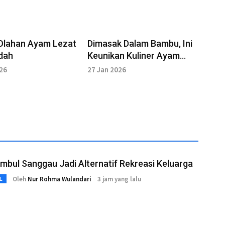
 Olahan Ayam Lezat
Dimasak Dalam Bambu, Ini
dah
Keunikan Kuliner Ayam
Pansuh
026
27 Jan 2026
imbul Sanggau Jadi Alternatif Rekreasi Keluarga
Oleh
Nur Rohma Wulandari
3 jam yang lalu
L