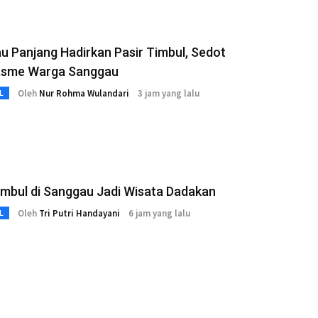
 Panjang Hadirkan Pasir Timbul, Sedot
asme Warga Sanggau
Oleh
Nur Rohma Wulandari
3 jam yang lalu
L
imbul di Sanggau Jadi Wisata Dadakan
Oleh
Tri Putri Handayani
6 jam yang lalu
L