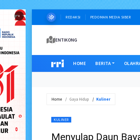
×
REDAKSI
PEDOMAN MEDIA SIBER
ENTIKONG
HOME
BERITA
OLAHR
Home
Gaya Hidup
Kuliner
KULINER
Menyulap Daun Bay