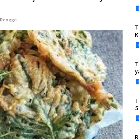
s Rangga
T
K
T
y
T
S
R