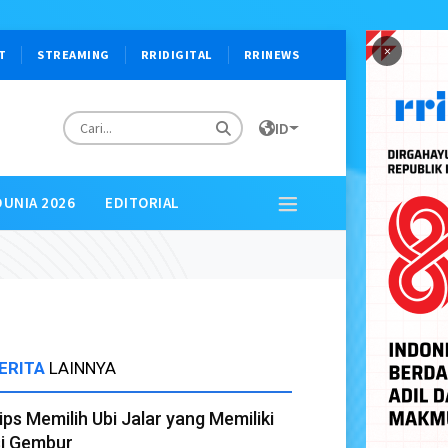
×
T
STREAMING
RRIDIGITAL
RRINEWS
ID
DUNIA 2026
EDITORIAL
ERITA
LAINNYA
ips Memilih Ubi Jalar yang Memiliki
si Gembur