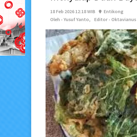
18 Feb 2026 12:18 WIB
Entikong
Oleh - Yusuf Yanto,
Editor - Oktavianu