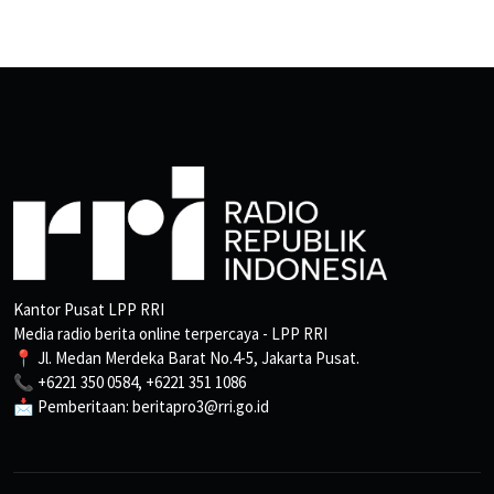
Kantor Pusat LPP RRI
Media radio berita online terpercaya - LPP RRI
📍 Jl. Medan Merdeka Barat No.4-5, Jakarta Pusat.
📞 +6221 350 0584, +6221 351 1086
📩 Pemberitaan: beritapro3@rri.go.id