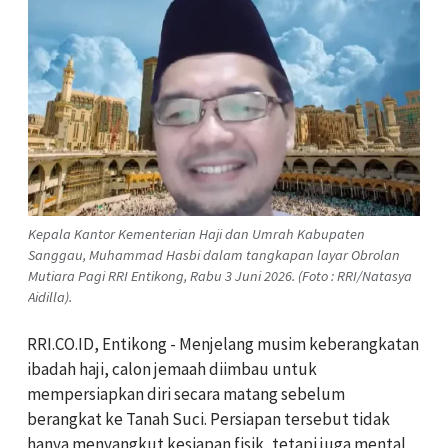
Kepala Kantor Kementerian Haji dan Umrah Kabupaten
Sanggau, Muhammad Hasbi dalam tangkapan layar Obrolan
Mutiara Pagi RRI Entikong, Rabu 3 Juni 2026. (Foto : RRI/Natasya
Aidilla).
RRI.CO.ID, Entikong - Menjelang musim keberangkatan
ibadah haji, calon jemaah diimbau untuk
mempersiapkan diri secara matang sebelum
berangkat ke Tanah Suci. Persiapan tersebut tidak
hanya menyangkut kesiapan fisik, tetapi juga mental