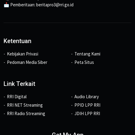
📩 Pemberitaan: beritapro3@rri.go.id
Ketentuan
Kebijakan Privasi
Tentang Kami
Pedoman Media Siber
Peta Situs
Link Terkait
RRI Digital
Audio Library
RRI NET Streaming
PPID LPP RRI
RRI Radio Streaming
JDIH LPP RRI
Get My App