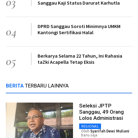
03
Sanggau Kaji Status Darurat Karhutla
DPRD Sanggau Soroti Minimnya UMKM
04
Kantongi Sertifikasi Halal
Berkarya Selama 22 Tahun, Ini Rahasia
05
taZki Acapella Tetap Eksis
BERITA
TERBARU LAINNYA
Seleksi JPTP
Sanggau, 49 Orang
Lolos Administrasi
REGIONAL
Oleh
Syarifah Dewi Muliani
baru saja