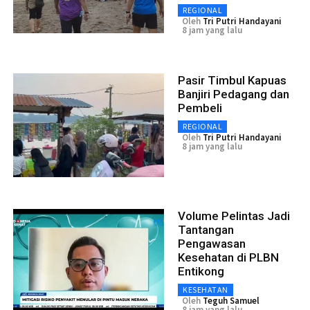
REGIONAL
Oleh
Tri Putri Handayani
8 jam yang lalu
Pasir Timbul Kapuas
Banjiri Pedagang dan
Pembeli
REGIONAL
Oleh
Tri Putri Handayani
8 jam yang lalu
Volume Pelintas Jadi
Tantangan
Pengawasan
Kesehatan di PLBN
Entikong
KESEHATAN
Oleh
Teguh Samuel
8 jam yang lalu