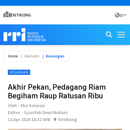
ENTIKONG
ID
Home
Ekonomi
Keuangan
KEUANGAN
Akhir Pekan, Pedagang Riam
Begiham Raup Ratusan Ribu
Oleh - Eko Karjuan
Editor - Syarifah Dewi Muliani
12 Apr 2026 18:32 WIB
Entikong