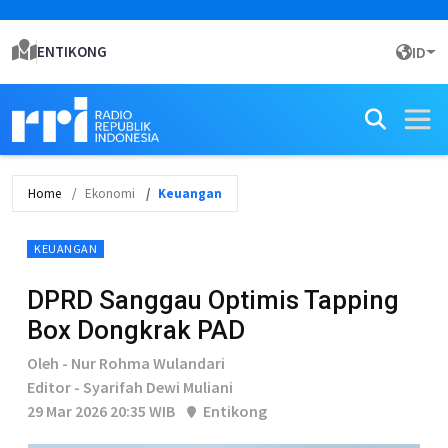
ENTIKONG
ID
Home
Ekonomi
Keuangan
KEUANGAN
DPRD Sanggau Optimis Tapping
Box Dongkrak PAD
Oleh - Nur Rohma Wulandari
Editor - Syarifah Dewi Muliani
29 Mar 2026 20:35 WIB
Entikong