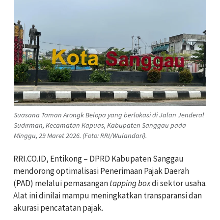
Suasana Taman Arongk Belopa yang berlokasi di Jalan Jenderal
Sudirman, Kecamatan Kapuas, Kabupaten Sanggau pada
Minggu, 29 Maret 2026. (Foto: RRI/Wulandari).
RRI.CO.ID, Entikong – DPRD Kabupaten Sanggau
mendorong optimalisasi Penerimaan Pajak Daerah
(PAD) melalui pemasangan
tapping box
di sektor usaha.
Alat ini dinilai mampu meningkatkan transparansi dan
akurasi pencatatan pajak.