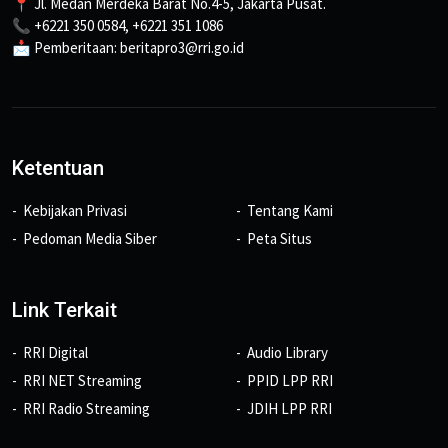
📍 Jl. Medan Merdeka Barat No.4-5, Jakarta Pusat.
📞 +6221 350 0584, +6221 351 1086
📩 Pemberitaan: beritapro3@rri.go.id
Ketentuan
Kebijakan Privasi
Tentang Kami
Pedoman Media Siber
Peta Situs
Link Terkait
RRI Digital
Audio Library
RRI NET Streaming
PPID LPP RRI
RRI Radio Streaming
JDIH LPP RRI