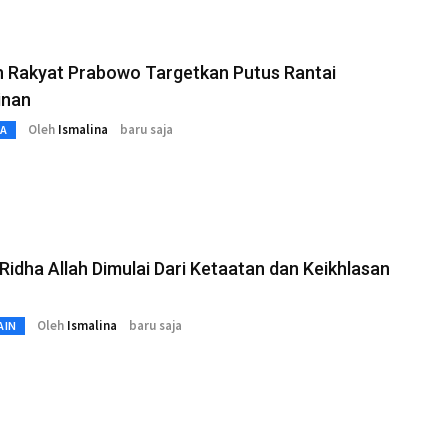
h Rakyat Prabowo Targetkan Putus Rantai
inan
Oleh
Ismalina
baru saja
TA
Ridha Allah Dimulai Dari Ketaatan dan Keikhlasan
Oleh
Ismalina
baru saja
AIN