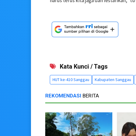
harus terus kita jaga dan lestarikan,” t
Kata Kunci / Tags
HUT ke-410 Sanggau
Kabupaten Sanggau
REKOMENDASI
BERITA