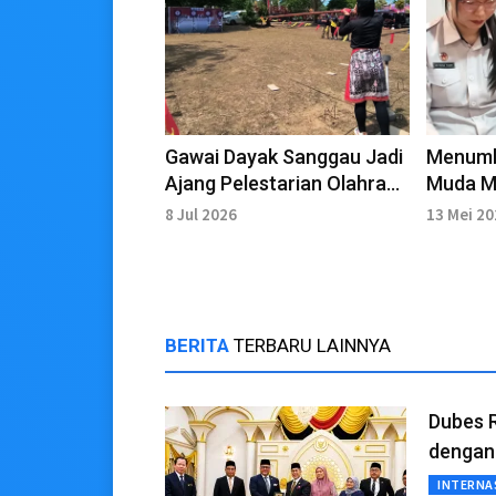
Gawai Dayak Sanggau Jadi
Menumb
Ajang Pelestarian Olahraga
Muda M
Sumpit
Kebuda
8 Jul 2026
13 Mei 2
BERITA
TERBARU LAINNYA
Dubes R
dengan
INTERNA