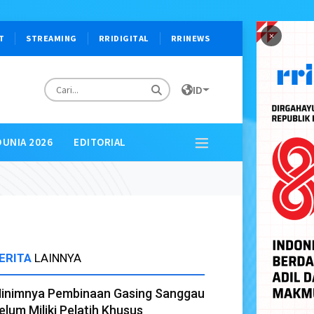
×
T
STREAMING
RRIDIGITAL
RRINEWS
ID
DUNIA 2026
EDITORIAL
ERITA
LAINNYA
inimnya Pembinaan Gasing Sanggau
elum Miliki Pelatih Khusus