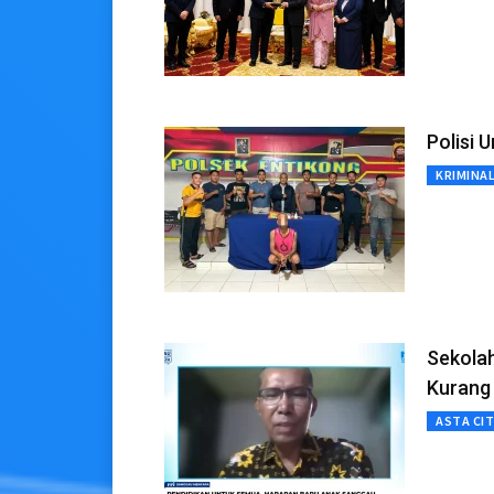
Polisi 
KRIMINA
Sekola
Kurang
ASTA CI