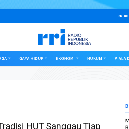
RRINE
AGA
GAYA HIDUP
EKONOMI
HUKUM
PIALA 
B
M
Tradisi HUT Sanggau Tiap
B