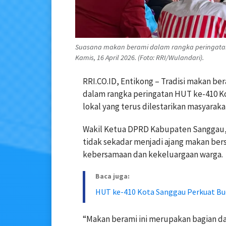
Suasana makan berami dalam rangka peringatan
Kamis, 16 April 2026. (Foto: RRI/Wulandari).
RRI.CO.ID, Entikong – Tradisi makan be
dalam rangka peringatan HUT ke-410 Ko
lokal yang terus dilestarikan masyaraka
Wakil Ketua DPRD Kabupaten Sanggau,
tidak sekadar menjadi ajang makan bersa
kebersamaan dan kekeluargaan warga.
Baca juga:
HUT ke-410 Kota Sanggau Perkuat Bu
“Makan berami ini merupakan bagian dar