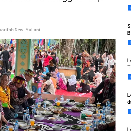
S
yarifah Dewi Muliani
B
L
T
L
d
L