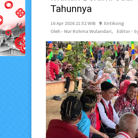
Tahunnya
16 Apr 2026 21:52 WIB
Entikong
Oleh - Nur Rohma Wulandari,
Editor - S