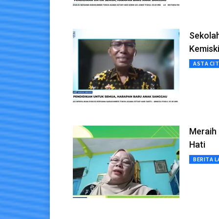
Sekola
Kemisk
ASTA CI
Meraih 
Hati
BERITA L