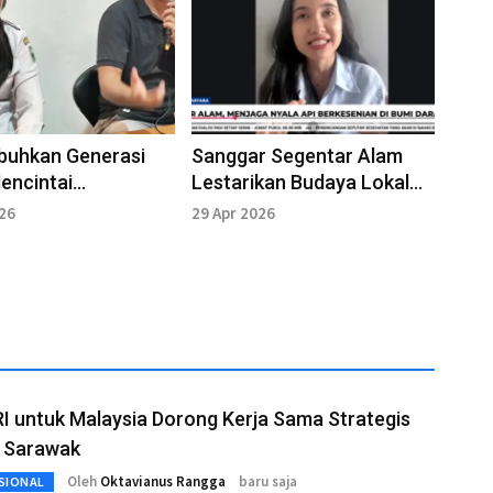
uhkan Generasi
Sanggar Segentar Alam
encintai
Lestarikan Budaya Lokal
yaan Daerah
Sanggau
026
29 Apr 2026
I untuk Malaysia Dorong Kerja Sama Strategis
 Sarawak
Oleh
Oktavianus Rangga
baru saja
SIONAL