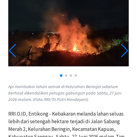
Api membakar lahan semak di Kelurahan Beringin sebelum
berhasil dikendalikan petugas gabungan pada Sabtu, 27 juni
2026 malam. (Foto: RRI/Tri Putri Handayani).
RRI.O.ID, Entikong - Kebakaran melanda lahan seluas
lebih dari setengah hektare terjadi di Jalan Sabang
Merah 2, Kelurahan Beringin, Kecamatan Kapuas,
Kabupaten Sanggau, Sabtu, 27 Juni 2026 malam. Tim