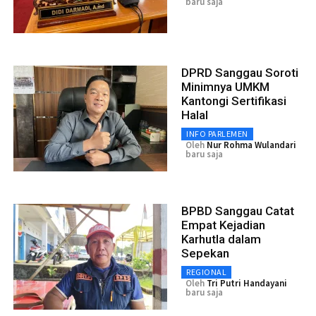
baru saja
DPRD Sanggau Soroti
Minimnya UMKM
Kantongi Sertifikasi
Halal
INFO PARLEMEN
Oleh
Nur Rohma Wulandari
baru saja
BPBD Sanggau Catat
Empat Kejadian
Karhutla dalam
Sepekan
REGIONAL
Oleh
Tri Putri Handayani
baru saja