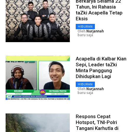
Berkarya Selama 22
Tahun, Ini Rahasia
taZki Acapella Tetap
Eksis
HIBURAN
Oleh
Nurjannah
baru saja
Acapella di Kalbar Kian
Sepi, Leader taZki
Minta Panggung
Dihidupkan Lagi
HIBURAN
Oleh
Nurjannah
baru saja
Respons Cepat
Hotspot, TNI-Polri
Tangani Karhutla di