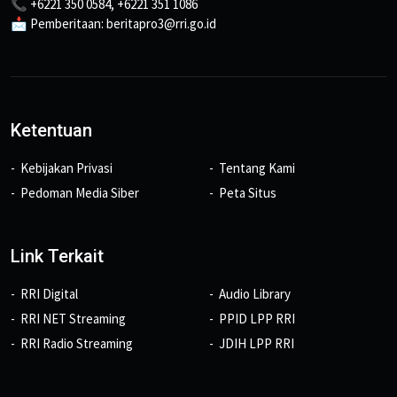
📞 +6221 350 0584, +6221 351 1086
📩 Pemberitaan: beritapro3@rri.go.id
Ketentuan
Kebijakan Privasi
Tentang Kami
Pedoman Media Siber
Peta Situs
Link Terkait
RRI Digital
Audio Library
RRI NET Streaming
PPID LPP RRI
RRI Radio Streaming
JDIH LPP RRI