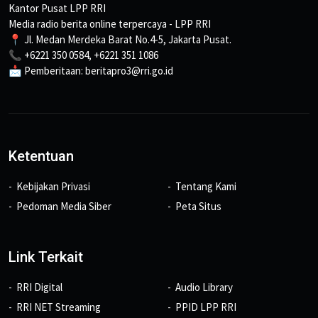
Kantor Pusat LPP RRI
Media radio berita online terpercaya - LPP RRI
📍 Jl. Medan Merdeka Barat No.4-5, Jakarta Pusat.
📞 +6221 350 0584, +6221 351 1086
📩 Pemberitaan: beritapro3@rri.go.id
Ketentuan
Kebijakan Privasi
Tentang Kami
Pedoman Media Siber
Peta Situs
Link Terkait
RRI Digital
Audio Library
RRI NET Streaming
PPID LPP RRI