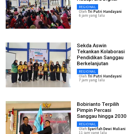
REGIONAL
Oleh
Tri Putri Handayani
6 jam yang lalu
Sekda Aswin
Tekankan Kolaborasi
Pendidikan Sanggau
Berkelanjutan
REGIONAL
Oleh
Tri Putri Handayani
7 jam yang lalu
Bobirianto Terpilih
Pimpin Percasi
Sanggau hingga 2030
REGIONAL
Oleh
Syarifah Dewi Muliani
11 jam yang lalu