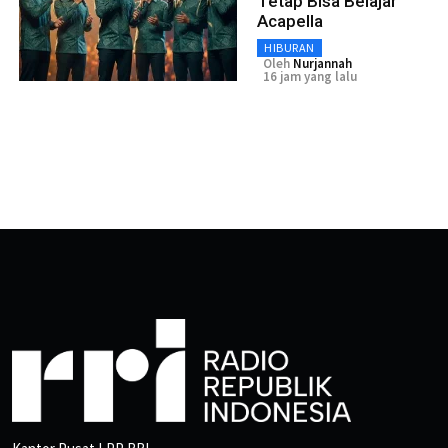
Tetap Bisa Belajar
Acapella
HIBURAN
Oleh
Nurjannah
16 jam yang lalu