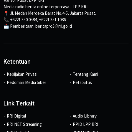
Kantor Pusat LPP RRI
Media radio berita online terpercaya - LPP RRI
📍 Jl. Medan Merdeka Barat No.4-5, Jakarta Pusat.
📞 +6221 350 0584, +6221 351 1086
📩 Pemberitaan: beritapro3@rri.go.id
Ketentuan
Kebijakan Privasi
Tentang Kami
Pedoman Media Siber
Peta Situs
Link Terkait
RRI Digital
Audio Library
RRI NET Streaming
PPID LPP RRI