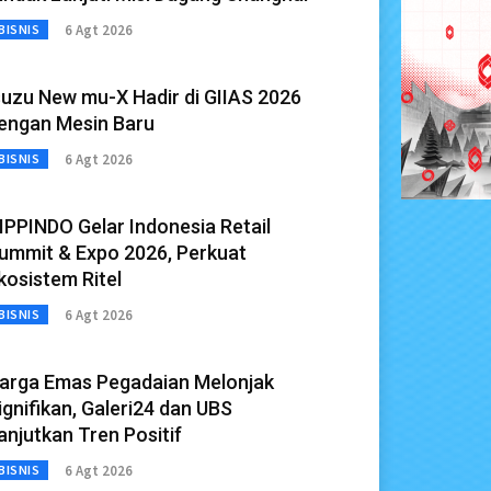
6 Agt 2026
BISNIS
suzu New mu-X Hadir di GIIAS 2026
engan Mesin Baru
6 Agt 2026
BISNIS
IPPINDO Gelar Indonesia Retail
ummit & Expo 2026, Perkuat
kosistem Ritel
6 Agt 2026
BISNIS
arga Emas Pegadaian Melonjak
ignifikan, Galeri24 dan UBS
anjutkan Tren Positif
6 Agt 2026
BISNIS