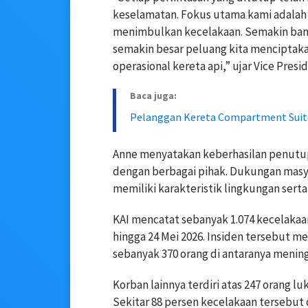
keselamatan. Fokus utama kami adalah m
menimbulkan kecelakaan. Semakin banya
semakin besar peluang kita menciptaka
operasional kereta api,” ujar Vice Pre
Baca juga:
Pelanggan Kereta Compartment Suite
Anne menyatakan keberhasilan penutupa
dengan berbagai pihak. Dukungan masya
memiliki karakteristik lingkungan ser
KAI mencatat sebanyak 1.074 kecelakaan
hingga 24 Mei 2026. Insiden tersebut m
sebanyak 370 orang di antaranya mening
Korban lainnya terdiri atas 247 orang lu
Sekitar 88 persen kecelakaan tersebut 