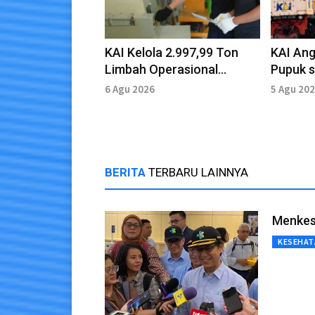
KAI Kelola 2.997,99 Ton
KAI Ang
Limbah Operasional
Pupuk s
selama 2025
2026
6 Agu 2026
5 Agu 20
BERITA
TERBARU LAINNYA
Menkes
KESEHAT