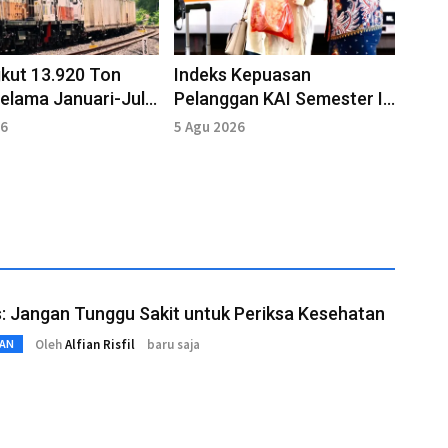
kut 13.920 Ton
Indeks Kepuasan
elama Januari-Juli
Pelanggan KAI Semester I
2026 Capai Angka 4,53
26
5 Agu 2026
: Jangan Tunggu Sakit untuk Periksa Kesehatan
Oleh
Alfian Risfil
baru saja
AN