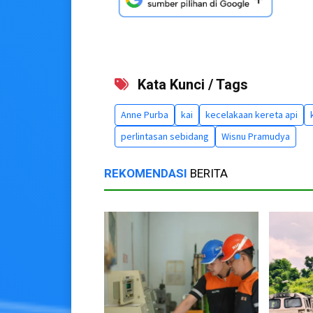
Kata Kunci / Tags
Anne Purba
kai
kecelakaan kereta api
perlintasan sebidang
Wisnu Pramudya
REKOMENDASI
BERITA