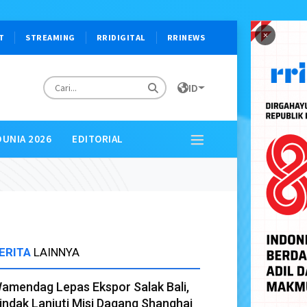
×
T
STREAMING
RRIDIGITAL
RRINEWS
ID
DUNIA 2026
EDITORIAL
ERITA
LAINNYA
amendag Lepas Ekspor Salak Bali,
indak Lanjuti Misi Dagang Shanghai