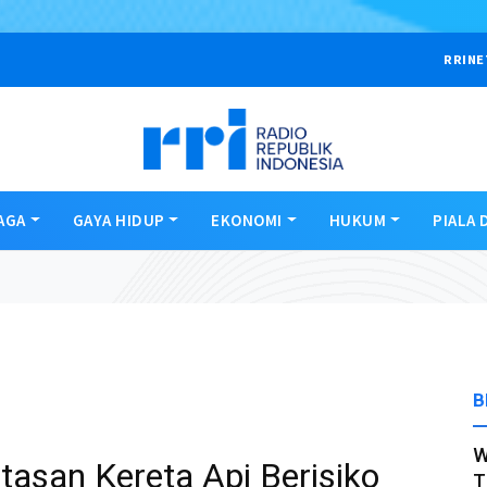
RRINE
AGA
GAYA HIDUP
EKONOMI
HUKUM
PIALA 
B
W
tasan Kereta Api Berisiko
T