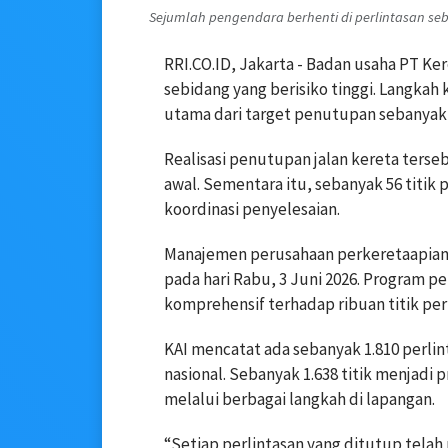
Sejumlah pengendara berhenti di perlintasan sebi
RRI.CO.ID, Jakarta - Badan usaha PT Ker
sebidang yang berisiko tinggi. Langka
utama dari target penutupan sebanyak 1
Realisasi penutupan jalan kereta terseb
awal. Sementara itu, sebanyak 56 titik 
koordinasi penyelesaian.
Manajemen perusahaan perkeretaapian n
pada hari Rabu, 3 Juni 2026. Program
komprehensif terhadap ribuan titik perl
KAI mencatat ada sebanyak 1.810 perlint
nasional. Sebanyak 1.638 titik menjadi
melalui berbagai langkah di lapangan.
“Setiap perlintasan yang ditutup telah