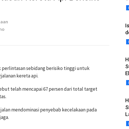
taan
I
oho
d
H
S
 perlintasan sebidang berisiko tinggi untuk
E
alanan kereta api.
ebut telah mencapai 67 persen dari total target
tas.
H
S
a jalan mendominasi penyebab kecelakaan pada
L
jaga.