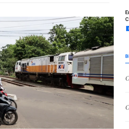
E
C
B