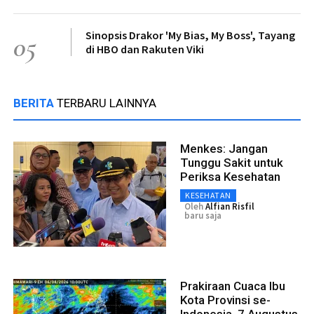
Sinopsis Drakor 'My Bias, My Boss', Tayang
05
di HBO dan Rakuten Viki
BERITA
TERBARU LAINNYA
Menkes: Jangan
Tunggu Sakit untuk
Periksa Kesehatan
KESEHATAN
Oleh
Alfian Risfil
baru saja
Prakiraan Cuaca Ibu
Kota Provinsi se-
Indonesia, 7 Augustus