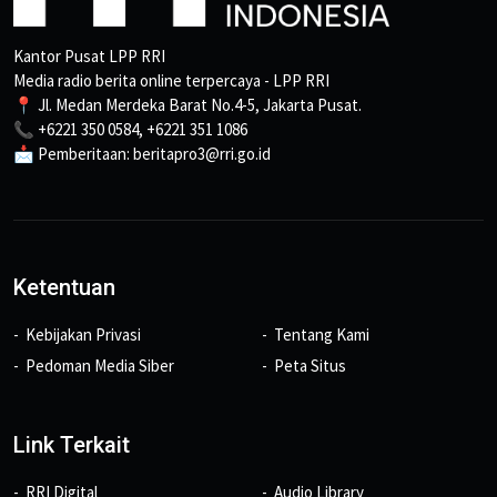
Kantor Pusat LPP RRI
Media radio berita online terpercaya - LPP RRI
📍 Jl. Medan Merdeka Barat No.4-5, Jakarta Pusat.
📞 +6221 350 0584, +6221 351 1086
📩 Pemberitaan: beritapro3@rri.go.id
Ketentuan
Kebijakan Privasi
Tentang Kami
Pedoman Media Siber
Peta Situs
Link Terkait
RRI Digital
Audio Library