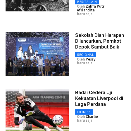
BERITA LAIN
Oleh
Zahfa Putri
Afriandita
baru saja
Sekolah Dian Harapan
Diluncurkan, Pemkot
Depok Sambut Baik
REGIONAL
Oleh
Pessy
baru saja
Badai Cedera Uji
Kekuatan Liverpool di
Laga Perdana
OLIMPIK
Oleh
Charlie
baru saja