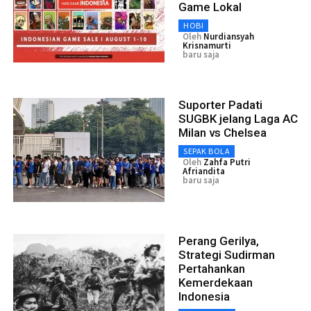
Game Lokal
HOBI
Oleh
Nurdiansyah
Krisnamurti
baru saja
Suporter Padati
SUGBK jelang Laga AC
Milan vs Chelsea
SEPAK BOLA
Oleh
Zahfa Putri
Afriandita
baru saja
Perang Gerilya,
Strategi Sudirman
Pertahankan
Kemerdekaan
Indonesia