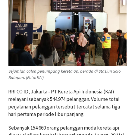
Sejumlah calon penumpang kereta api berada di Stasiun Solo
Balapan. (Foto: KAI)
RRI.CO.ID, Jakarta - PT Kereta Api Indonesia (KAI)
melayani sebanyak 544.974 pelanggan. Volume total
perjalanan pelanggan tersebut tercatat selama tiga
hari pertama periode libur panjang.
Sebanyak 154.660 orang pelanggan moda kereta api