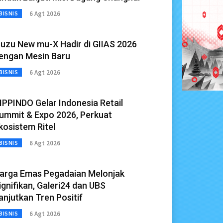
6 Agt 2026
BISNIS
suzu New mu-X Hadir di GIIAS 2026
engan Mesin Baru
6 Agt 2026
BISNIS
IPPINDO Gelar Indonesia Retail
ummit & Expo 2026, Perkuat
kosistem Ritel
6 Agt 2026
BISNIS
arga Emas Pegadaian Melonjak
ignifikan, Galeri24 dan UBS
anjutkan Tren Positif
6 Agt 2026
BISNIS