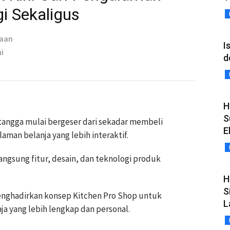
i Sekaligus
taan
I
i
d
H
S
 tangga mulai bergeser dari sekadar membeli
E
man belanja yang lebih interaktif.
ngsung fitur, desain, dan teknologi produk
H
S
enghadirkan konsep Kitchen Pro Shop untuk
L
 yang lebih lengkap dan personal.