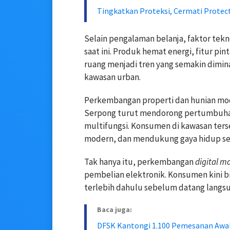
Tingkatkan Proteksi, Cermati Protect
Selain pengalaman belanja, faktor te
saat ini. Produk hemat energi, fitur pint
ruang menjadi tren yang semakin dimin
kawasan urban.
Perkembangan properti dan hunian mod
Serpong turut mendorong pertumbuhan
multifungsi. Konsumen di kawasan ters
modern, dan mendukung gaya hidup seh
Tak hanya itu, perkembangan
digital m
pembelian elektronik. Konsumen kini bi
terlebih dahulu sebelum datang langsu
Baca juga:
DFSK Kantongi 1.100 Pemesanan Awal j