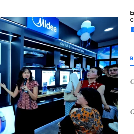
E
C
B