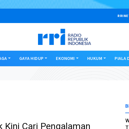
RRINE
AGA
GAYA HIDUP
EKONOMI
HUKUM
PIALA 
B
W
k Kini Cari Pengalaman
T