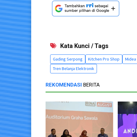
Kata Kunci / Tags
Gading Serpong
Kitchen Pro Shop
Midea
Tren Belanja Elektronik
REKOMENDASI
BERITA