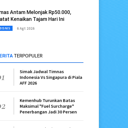
mas Antam Melonjak Rp50.000,
atat Kenaikan Tajam Hari Ini
6 Agt 2026
BISNIS
ERITA
TERPOPULER
Simak Jadwal Timnas
01
Indonesia Vs Singapura di Piala
AFF 2026
Kemenhub Turunkan Batas
02
Maksimal "Fuel Surcharge"
Penerbangan Jadi 30 Persen