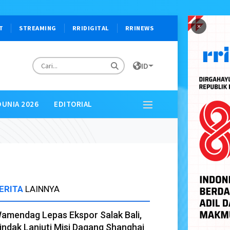
×
T
STREAMING
RRIDIGITAL
RRINEWS
ID
DUNIA 2026
EDITORIAL
ERITA
LAINNYA
amendag Lepas Ekspor Salak Bali,
indak Lanjuti Misi Dagang Shanghai