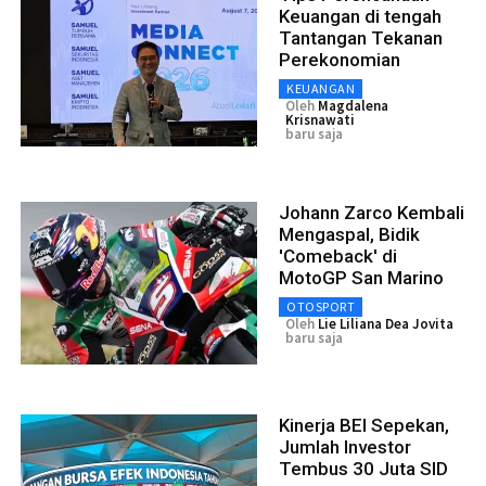
Keuangan di tengah
Tantangan Tekanan
Perekonomian
KEUANGAN
Oleh
Magdalena
Krisnawati
baru saja
Johann Zarco Kembali
Mengaspal, Bidik
'Comeback' di
MotoGP San Marino
OTOSPORT
Oleh
Lie Liliana Dea Jovita
baru saja
Kinerja BEI Sepekan,
Jumlah Investor
Tembus 30 Juta SID