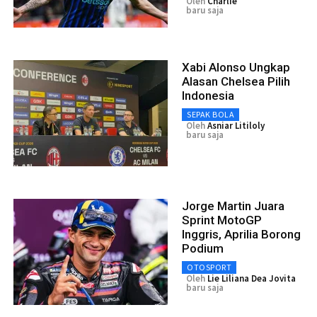
Oleh
Charlie
baru saja
Xabi Alonso Ungkap
Alasan Chelsea Pilih
Indonesia
SEPAK BOLA
Oleh
Asniar Litiloly
baru saja
Jorge Martin Juara
Sprint MotoGP
Inggris, Aprilia Borong
Podium
OTOSPORT
Oleh
Lie Liliana Dea Jovita
baru saja