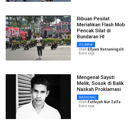
Ribuan Pesilat
Meriahkan Flash Mob
Pencak Silat di
Bundaran HI
OLIMPIK
Oleh
Ellyani Ratnaningsih
baru saja
Mengenal Sayuti
Melik, Sosok di Balik
Naskah Proklamasi
NASIONAL
Oleh
Fathiyah Nur Zalfa
baru saja