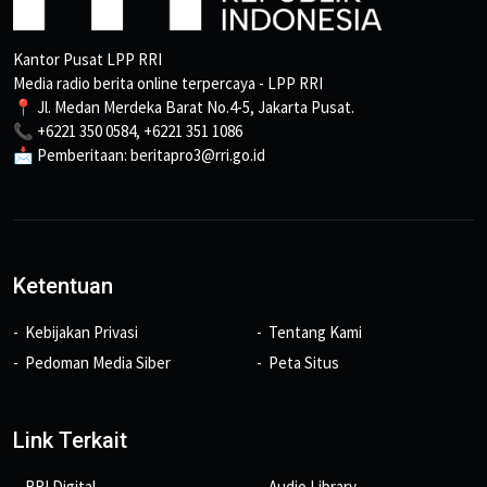
Kantor Pusat LPP RRI
Media radio berita online terpercaya - LPP RRI
📍 Jl. Medan Merdeka Barat No.4-5, Jakarta Pusat.
📞 +6221 350 0584, +6221 351 1086
📩 Pemberitaan: beritapro3@rri.go.id
Ketentuan
Kebijakan Privasi
Tentang Kami
Pedoman Media Siber
Peta Situs
Link Terkait
RRI Digital
Audio Library