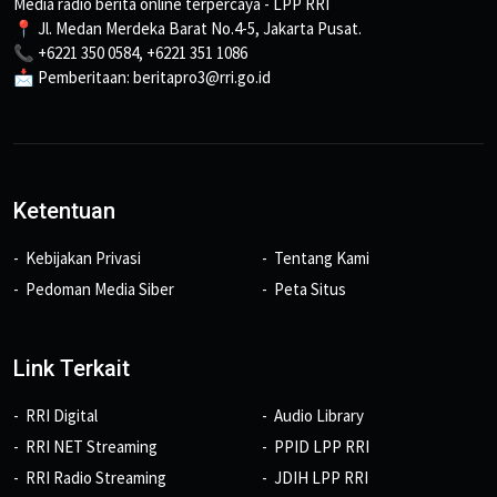
Media radio berita online terpercaya - LPP RRI
📍 Jl. Medan Merdeka Barat No.4-5, Jakarta Pusat.
📞 +6221 350 0584, +6221 351 1086
📩 Pemberitaan: beritapro3@rri.go.id
Ketentuan
Kebijakan Privasi
Tentang Kami
Pedoman Media Siber
Peta Situs
Link Terkait
RRI Digital
Audio Library
RRI NET Streaming
PPID LPP RRI
RRI Radio Streaming
JDIH LPP RRI