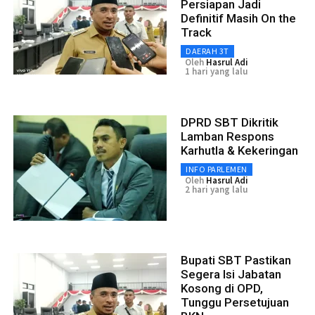
Persiapan Jadi
Definitif Masih On the
Track
DAERAH 3T
Oleh
Hasrul Adi
1 hari yang lalu
DPRD SBT Dikritik
Lamban Respons
Karhutla & Kekeringan
INFO PARLEMEN
Oleh
Hasrul Adi
2 hari yang lalu
Bupati SBT Pastikan
Segera Isi Jabatan
Kosong di OPD,
Tunggu Persetujuan