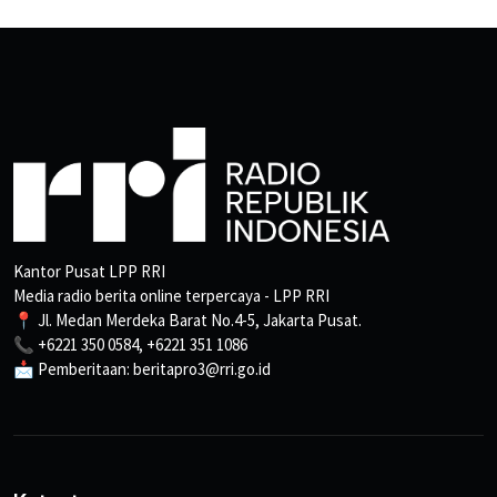
Kantor Pusat LPP RRI
Media radio berita online terpercaya - LPP RRI
📍 Jl. Medan Merdeka Barat No.4-5, Jakarta Pusat.
📞 +6221 350 0584, +6221 351 1086
📩 Pemberitaan: beritapro3@rri.go.id