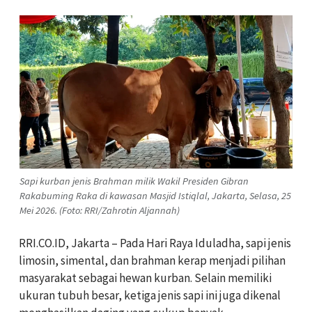
Sapi kurban jenis Brahman milik Wakil Presiden Gibran
Rakabuming Raka di kawasan Masjid Istiqlal, Jakarta, Selasa, 25
Mei 2026. (Foto: RRI/Zahrotin Aljannah)
RRI.CO.ID, Jakarta – Pada Hari Raya Iduladha, sapi jenis
limosin, simental, dan brahman kerap menjadi pilihan
masyarakat sebagai hewan kurban. Selain memiliki
ukuran tubuh besar, ketiga jenis sapi ini juga dikenal