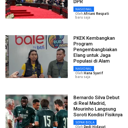
DPR
NASIONAL
Oleh
Afriani Respati
baru saja
PKEK Kembangkan
Program
Pengembangbiakan
Elang untuk Jaga
Populasi di Alam
NASIONAL
Oleh
Hana Syarif
baru saja
Bernardo Silva Debut
di Real Madrid,
Mourinho Langsung
Soroti Kondisi Fisiknya
SEPAK BOLA
Oleh
Dedi Hidayat