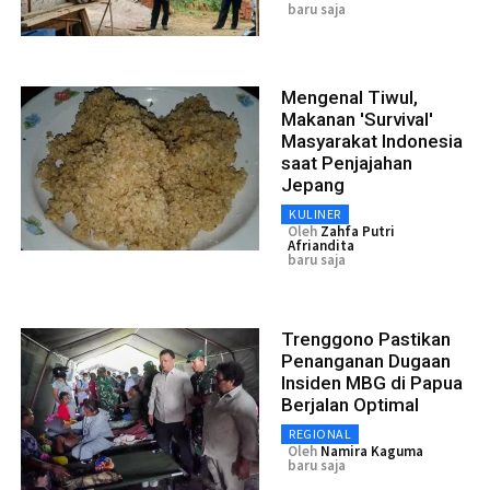
baru saja
Mengenal Tiwul,
Makanan 'Survival'
Masyarakat Indonesia
saat Penjajahan
Jepang
KULINER
Oleh
Zahfa Putri
Afriandita
baru saja
Trenggono Pastikan
Penanganan Dugaan
Insiden MBG di Papua
Berjalan Optimal
REGIONAL
Oleh
Namira Kaguma
baru saja