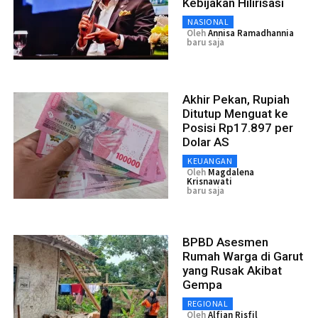
Kebijakan Hilirisasi
NASIONAL
Oleh
Annisa Ramadhannia
baru saja
Akhir Pekan, Rupiah
Ditutup Menguat ke
Posisi Rp17.897 per
Dolar AS
KEUANGAN
Oleh
Magdalena
Krisnawati
baru saja
BPBD Asesmen
Rumah Warga di Garut
yang Rusak Akibat
Gempa
REGIONAL
Oleh
Alfian Risfil