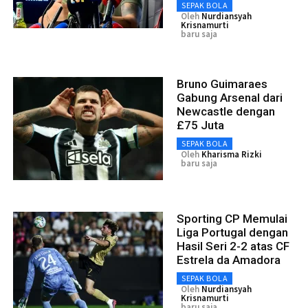
SEPAK BOLA
Oleh
Nurdiansyah
Krisnamurti
baru saja
Bruno Guimaraes
Gabung Arsenal dari
Newcastle dengan
£75 Juta
SEPAK BOLA
Oleh
Kharisma Rizki
baru saja
Sporting CP Memulai
Liga Portugal dengan
Hasil Seri 2-2 atas CF
Estrela da Amadora
SEPAK BOLA
Oleh
Nurdiansyah
Krisnamurti
baru saja