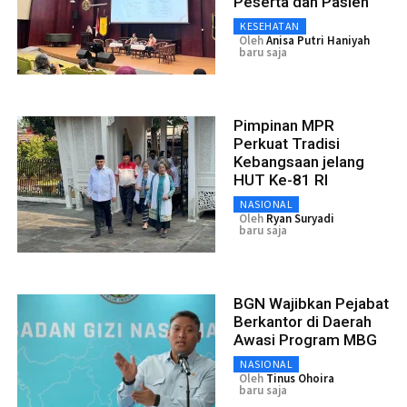
Peserta dan Pasien
KESEHATAN
Oleh
Anisa Putri Haniyah
baru saja
Pimpinan MPR
Perkuat Tradisi
Kebangsaan jelang
HUT Ke-81 RI
NASIONAL
Oleh
Ryan Suryadi
baru saja
BGN Wajibkan Pejabat
Berkantor di Daerah
Awasi Program MBG
NASIONAL
Oleh
Tinus Ohoira
baru saja