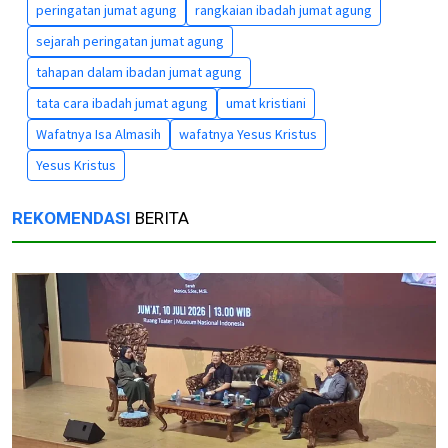
peringatan jumat agung
rangkaian ibadah jumat agung
sejarah peringatan jumat agung
tahapan dalam ibadan jumat agung
tata cara ibadah jumat agung
umat kristiani
Wafatnya Isa Almasih
wafatnya Yesus Kristus
Yesus Kristus
REKOMENDASI
BERITA