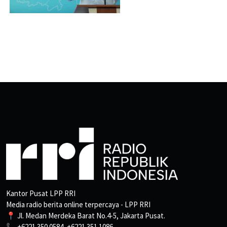
Kantor Pusat LPP RRI
Media radio berita online terpercaya - LPP RRI
📍 Jl. Medan Merdeka Barat No.4-5, Jakarta Pusat.
📞 +6221 350 0584, +6221 351 1086