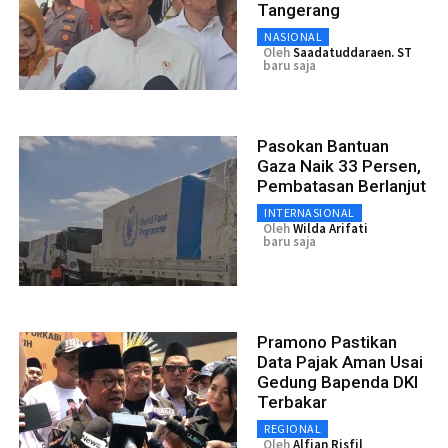
Tangerang
NASIONAL
Oleh
Saadatuddaraen. ST
baru saja
Pasokan Bantuan
Gaza Naik 33 Persen,
Pembatasan Berlanjut
INTERNASIONAL
Oleh
Wilda Arifati
baru saja
Pramono Pastikan
Data Pajak Aman Usai
Gedung Bapenda DKI
Terbakar
REGIONAL
Oleh
Alfian Risfil