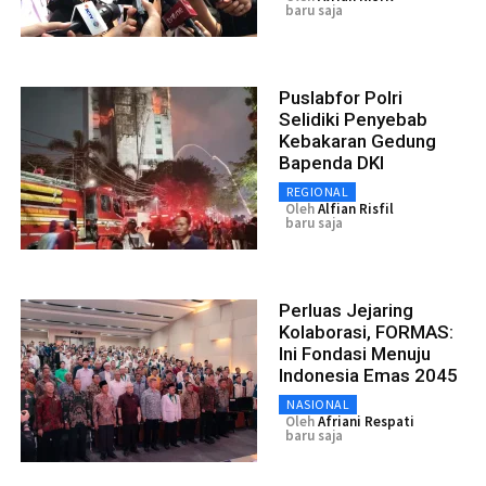
baru saja
Puslabfor Polri
Selidiki Penyebab
Kebakaran Gedung
Bapenda DKI
REGIONAL
Oleh
Alfian Risfil
baru saja
Perluas Jejaring
Kolaborasi, FORMAS:
Ini Fondasi Menuju
Indonesia Emas 2045
NASIONAL
Oleh
Afriani Respati
baru saja