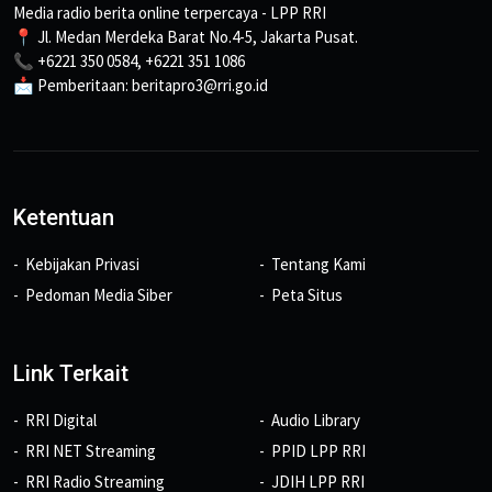
Media radio berita online terpercaya - LPP RRI
📍 Jl. Medan Merdeka Barat No.4-5, Jakarta Pusat.
📞 +6221 350 0584, +6221 351 1086
📩 Pemberitaan: beritapro3@rri.go.id
Ketentuan
Kebijakan Privasi
Tentang Kami
Pedoman Media Siber
Peta Situs
Link Terkait
RRI Digital
Audio Library
RRI NET Streaming
PPID LPP RRI
RRI Radio Streaming
JDIH LPP RRI