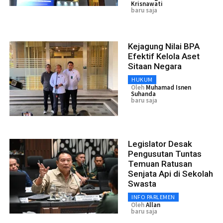
Krisnawati
baru saja
Kejagung Nilai BPA
Efektif Kelola Aset
Sitaan Negara
HUKUM
Oleh
Muhamad Isnen
Suhanda
baru saja
Legislator Desak
Pengusutan Tuntas
Temuan Ratusan
Senjata Api di Sekolah
Swasta
INFO PARLEMEN
Oleh
Allan
baru saja