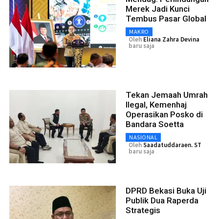
Merek Jadi Kunci
Tembus Pasar Global
MAKRO
Oleh
Eliana Zahra Devina
baru saja
Tekan Jemaah Umrah
Ilegal, Kemenhaj
Operasikan Posko di
Bandara Soetta
NASIONAL
Oleh
Saadatuddaraen. ST
baru saja
DPRD Bekasi Buka Uji
Publik Dua Raperda
Strategis