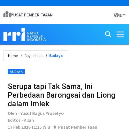
PUSAT PEMBERITAAAN
ID
Home
Gaya Hidup
Budaya
BUDAYA
Serupa tapi Tak Sama, Ini
Perbedaan Barongsai dan Liong
dalam Imlek
Oleh - Yusuf Bagus Prasetyo
Editor - Allan
17 Feb 2026 11:15 WIB
Pusat Pemberitaan