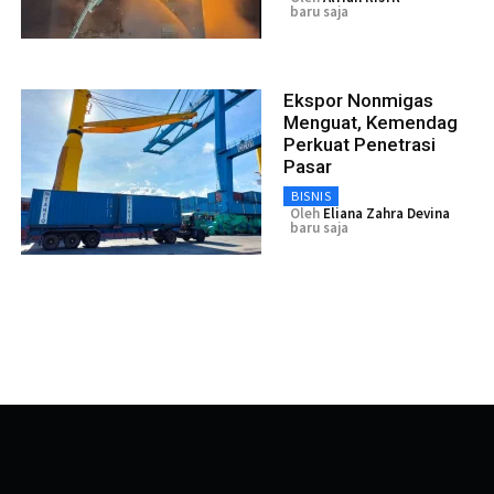
baru saja
Ekspor Nonmigas
Menguat, Kemendag
Perkuat Penetrasi
Pasar
BISNIS
Oleh
Eliana Zahra Devina
baru saja