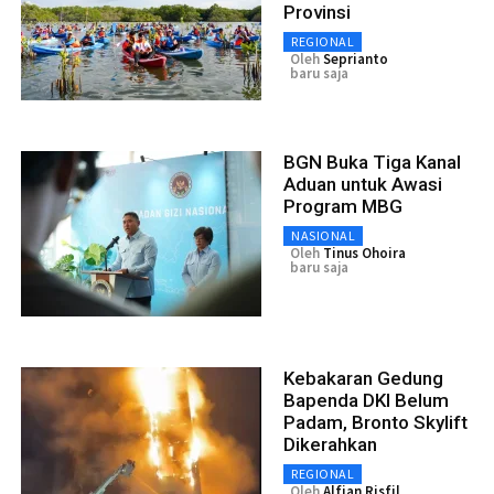
Provinsi
REGIONAL
Oleh
Seprianto
baru saja
BGN Buka Tiga Kanal
Aduan untuk Awasi
Program MBG
NASIONAL
Oleh
Tinus Ohoira
baru saja
Kebakaran Gedung
Bapenda DKI Belum
Padam, Bronto Skylift
Dikerahkan
REGIONAL
Oleh
Alfian Risfil