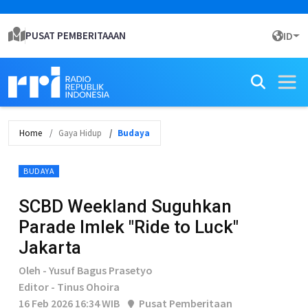
PUSAT PEMBERITAAAN
ID
Home
Gaya Hidup
Budaya
BUDAYA
SCBD Weekland Suguhkan
Parade Imlek "Ride to Luck"
Jakarta
Oleh - Yusuf Bagus Prasetyo
Editor - Tinus Ohoira
16 Feb 2026 16:34 WIB
Pusat Pemberitaan