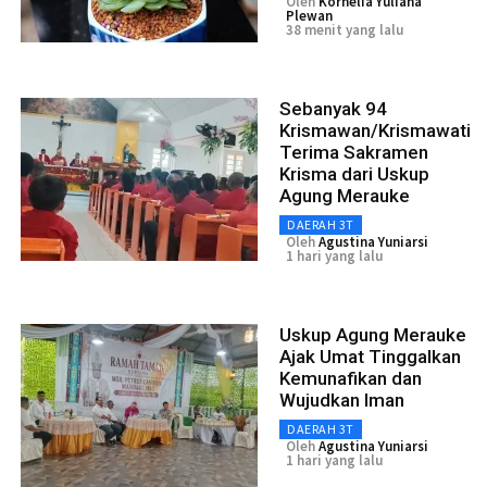
Oleh
Kornelia Yuliana
Plewan
38 menit yang lalu
Sebanyak 94
Krismawan/Krismawati
Terima Sakramen
Krisma dari Uskup
Agung Merauke
DAERAH 3T
Oleh
Agustina Yuniarsi
1 hari yang lalu
Uskup Agung Merauke
Ajak Umat Tinggalkan
Kemunafikan dan
Wujudkan Iman
DAERAH 3T
Oleh
Agustina Yuniarsi
1 hari yang lalu