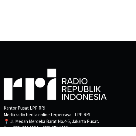
Kantor Pusat LPP RRI
Media radio berita online terpercaya - LPP RRI
📍 Jl. Medan Merdeka Barat No.4-5, Jakarta Pusat.
📞 +6221 350 0584, +6221 351 1086
📩 Pemberitaan: beritapro3@rri.go.id