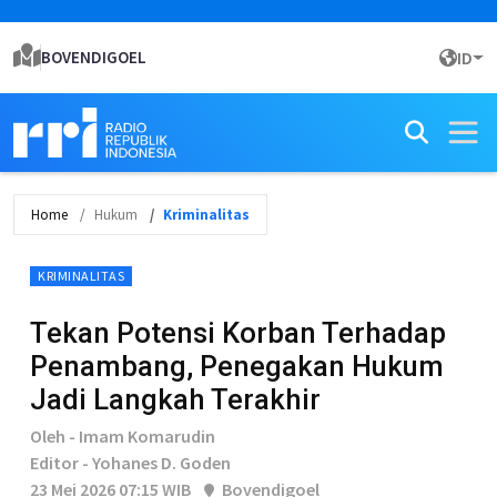
BOVENDIGOEL
ID
Home
Hukum
Kriminalitas
KRIMINALITAS
Tekan Potensi Korban Terhadap
Penambang, Penegakan Hukum
Jadi Langkah Terakhir
Oleh - Imam Komarudin
Editor - Yohanes D. Goden
23 Mei 2026 07:15 WIB
Bovendigoel