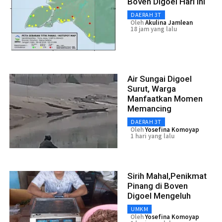
Boven Digoel Hari ini
DAERAH 3T
Oleh
Akulina Jamlean
18 jam yang lalu
Air Sungai Digoel
Surut, Warga
Manfaatkan Momen
Memancing
DAERAH 3T
Oleh
Yosefina Komoyap
1 hari yang lalu
Sirih Mahal,Penikmat
Pinang di Boven
Digoel Mengeluh
UMKM
Oleh
Yosefina Komoyap