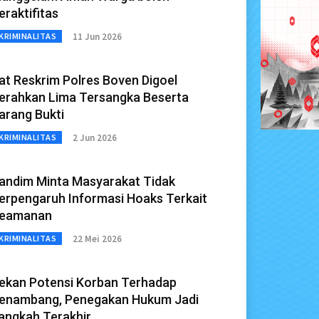
eraktifitas
11 Jun 2026
KRIMINALITAS
at Reskrim Polres Boven Digoel
erahkan Lima Tersangka Beserta
arang Bukti
2 Jun 2026
KRIMINALITAS
andim Minta Masyarakat Tidak
erpengaruh Informasi Hoaks Terkait
eamanan
22 Mei 2026
KRIMINALITAS
ekan Potensi Korban Terhadap
enambang, Penegakan Hukum Jadi
angkah Terakhir