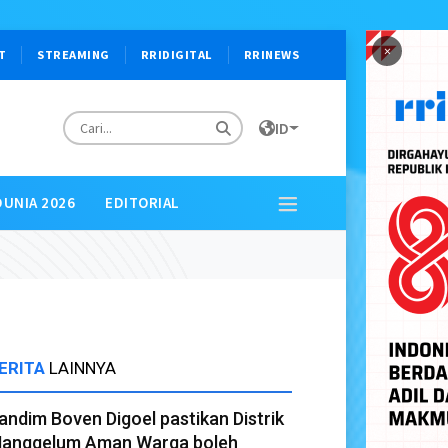
×
T
STREAMING
RRIDIGITAL
RRINEWS
ID
DUNIA 2026
EDITORIAL
ERITA
LAINNYA
andim Boven Digoel pastikan Distrik
anggelum Aman Warga boleh