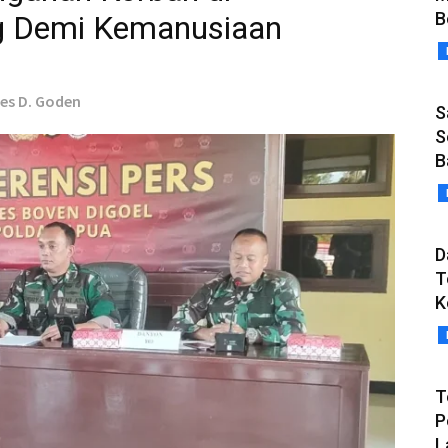
B
g Demi Kemanusiaan
nes D. Goden
S
S
B
D
T
K
T
P
L