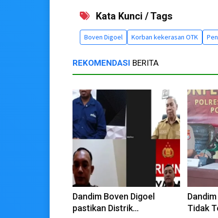
Kata Kunci / Tags
Boven Digoel
Korban kekerasan OTK
Pen
REKOMENDASI
BERITA
Dandim Boven Digoel
Dandim
pastikan Distrik
Tidak 