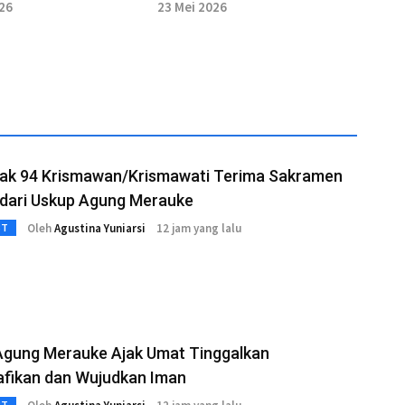
si Hoaks Terkait
Penegakan Hukum Jadi
026
23 Mei 2026
nan
Langkah Terakhir
ak 94 Krismawan/Krismawati Terima Sakramen
 dari Uskup Agung Merauke
Oleh
Agustina Yuniarsi
12 jam yang lalu
3T
Agung Merauke Ajak Umat Tinggalkan
fikan dan Wujudkan Iman
3T