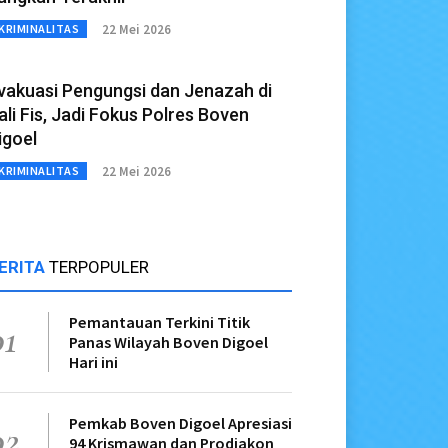
22 Mei 2026
KRIMINALITAS
vakuasi Pengungsi dan Jenazah di
ali Fis, Jadi Fokus Polres Boven
igoel
22 Mei 2026
KRIMINALITAS
ERITA
TERPOPULER
Pemantauan Terkini Titik
01
Panas Wilayah Boven Digoel
Hari ini
Pemkab Boven Digoel Apresiasi
02
94 Krismawan dan Prodiakon