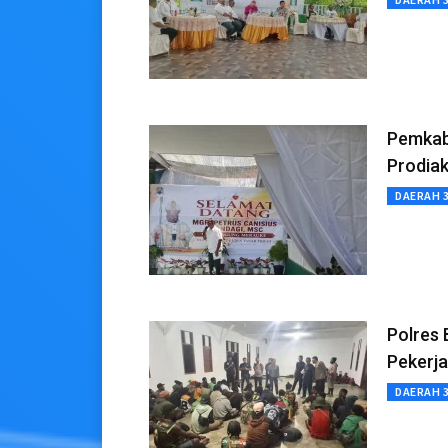
Pemkab
Prodiak
DAERAH 
Polres
Pekerj
DAERAH 