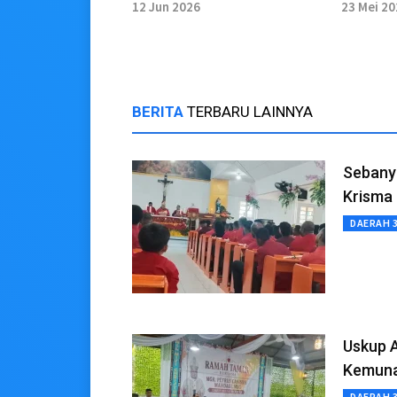
Manggelum Aman Warga
Informa
12 Jun 2026
23 Mei 2
boleh Beraktifitas
Keama
BERITA
TERBARU LAINNYA
Sebany
Krisma
DAERAH 
Uskup 
Kemuna
DAERAH 