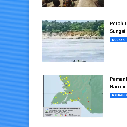
Perahu 
Sungai 
BUDAYA
Pemanta
Hari ini
DAERAH 