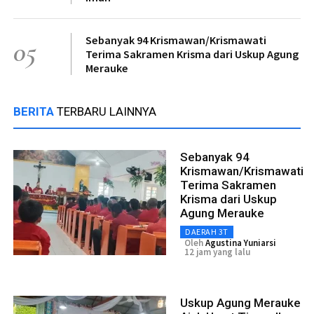
Sebanyak 94 Krismawan/Krismawati
05
Terima Sakramen Krisma dari Uskup Agung
Merauke
BERITA
TERBARU LAINNYA
Sebanyak 94
Krismawan/Krismawati
Terima Sakramen
Krisma dari Uskup
Agung Merauke
DAERAH 3T
Oleh
Agustina Yuniarsi
12 jam yang lalu
Uskup Agung Merauke