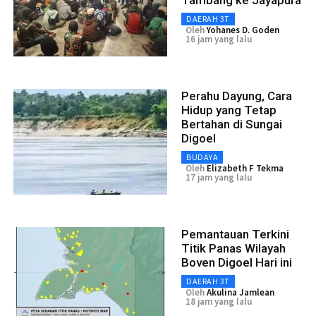
Tambang ke Jayapura
DAERAH 3T
Oleh
Yohanes D. Goden
16 jam yang lalu
Perahu Dayung, Cara
Hidup yang Tetap
Bertahan di Sungai
Digoel
BUDAYA
Oleh
Elizabeth F Tekma
17 jam yang lalu
Pemantauan Terkini
Titik Panas Wilayah
Boven Digoel Hari ini
DAERAH 3T
Oleh
Akulina Jamlean
18 jam yang lalu