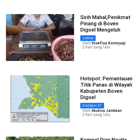
Sirih Mahal,Penikmat
Pinang di Boven
Digoel Mengeluh
UMKM
Oleh
Yosefina Komoyap
2 hari yang lalu
Hotspot: Pemantauan
Titik Panas di Wilayah
Kabupeten Boven
Digoel
DAERAH 3T
Oleh
Akulina Jamlean
2 hari yang lalu
Kompol Dian Novita