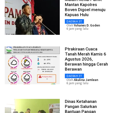
Mantan Kapolres
Boven Digoel menuju
Kapuas Hulu
DAERAH 3T
Oleh
Yohanes D. Goden
6 jam yang lalu
Ptrakiraan Cuaca
Tanah Merah Kamis 6
Agustus 2026,
Berawan hingga Cerah
Berawan
DAERAH 3T
Oleh
Akulina Jamlean
6 jam yang lalu
Dinas Ketahanan
Pangan Salurkan
Bantuan Pangan