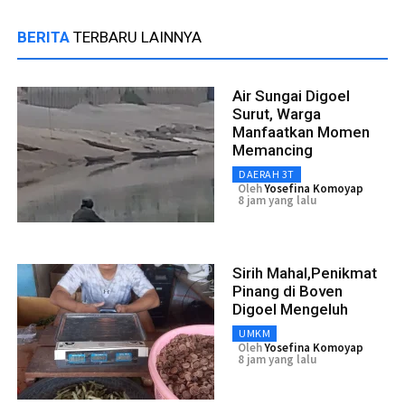
BERITA
TERBARU LAINNYA
Air Sungai Digoel
Surut, Warga
Manfaatkan Momen
Memancing
DAERAH 3T
Oleh
Yosefina Komoyap
8 jam yang lalu
Sirih Mahal,Penikmat
Pinang di Boven
Digoel Mengeluh
UMKM
Oleh
Yosefina Komoyap
8 jam yang lalu