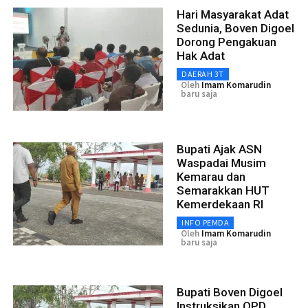
Hari Masyarakat Adat
Sedunia, Boven Digoel
Dorong Pengakuan
Hak Adat
DAERAH 3T
Oleh
Imam Komarudin
baru saja
Bupati Ajak ASN
Waspadai Musim
Kemarau dan
Semarakkan HUT
Kemerdekaan RI
INFO PEMDA
Oleh
Imam Komarudin
baru saja
Bupati Boven Digoel
Instruksikan OPD