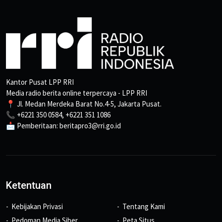
Kantor Pusat LPP RRI
Media radio berita online terpercaya - LPP RRI
📍 Jl. Medan Merdeka Barat No.4-5, Jakarta Pusat.
📞 +6221 350 0584, +6221 351 1086
📩 Pemberitaan: beritapro3@rri.go.id
Ketentuan
Kebijakan Privasi
Tentang Kami
Pedoman Media Siber
Peta Situs