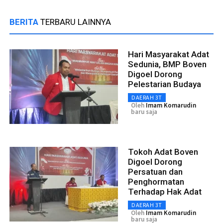
BERITA
TERBARU LAINNYA
Hari Masyarakat Adat
Sedunia, BMP Boven
Digoel Dorong
Pelestarian Budaya
DAERAH 3T
Oleh
Imam Komarudin
baru saja
Tokoh Adat Boven
Digoel Dorong
Persatuan dan
Penghormatan
Terhadap Hak Adat
DAERAH 3T
Oleh
Imam Komarudin
baru saja