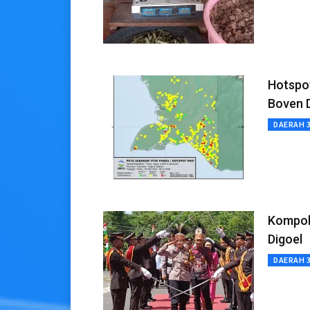
Hotspot
Boven 
DAERAH 
Kompol 
Digoel
DAERAH 