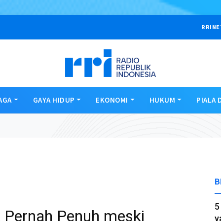
RRINE
AGA
GAYA HIDUP
EKONOMI
HUKUM
PIALA 
B
5
 Pernah Penuh meski
y