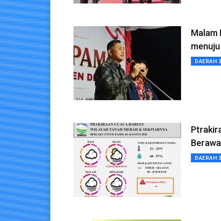
Malam 
menuju
DAERAH 
Ptraki
Berawa
DAERAH 