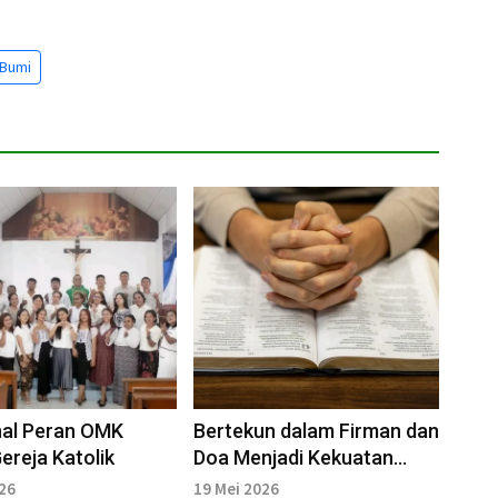
i Bumi
al Peran OMK
Bertekun dalam Firman dan
ereja Katolik
Doa Menjadi Kekuatan
Orang Percaya
026
19 Mei 2026