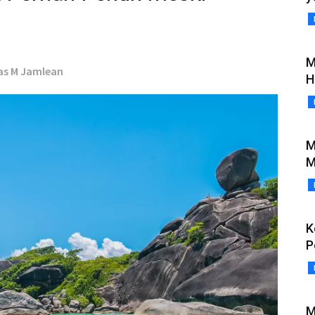
M
as M Jamlean
H
M
M
K
P
M