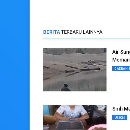
BERITA
TERBARU LAINNYA
Air Su
Meman
DAERAH 
Sirih M
UMKM