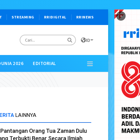
×
T
STREAMING
RRIDIGITAL
RRINEWS
ID
DUNIA 2026
EDITORIAL
ERITA
LAINNYA
 Pantangan Orang Tua Zaman Dulu
ang Terbukti Benar Secara Ilmiah