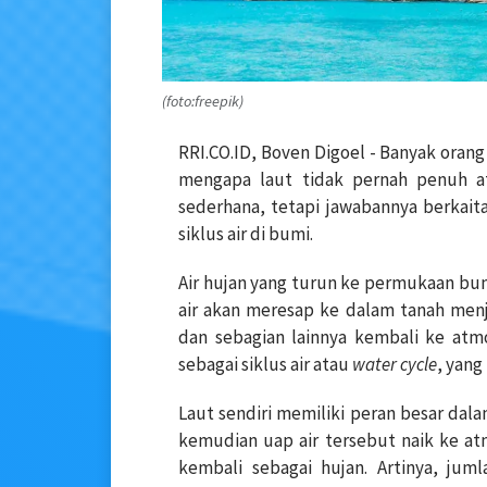
(foto:freepik)
RRI.CO.ID, Boven Digoel - Banyak orang
mengapa laut tidak pernah penuh at
sederhana, tetapi jawabannya berkait
siklus air di bumi.
Air hujan yang turun ke permukaan bu
air akan meresap ke dalam tanah menja
dan sebagian lainnya kembali ke atmo
sebagai siklus air atau
water cycle
, yang
Laut sendiri memiliki peran besar dala
kemudian uap air tersebut naik ke 
kembali sebagai hujan. Artinya, jum