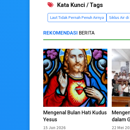
Kata Kunci / Tags
Laut Tidak Pernah Penuh Airnya
Siklus Air d
REKOMENDASI
BERITA
Mengenal Bulan Hati Kudus
Mengen
Yesus
dalam G
15 Jun 2026
22 Mei 2