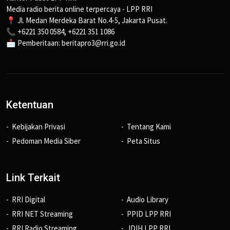
Media radio berita online terpercaya - LPP RRI
📍 Jl. Medan Merdeka Barat No.4-5, Jakarta Pusat.
📞 +6221 350 0584, +6221 351 1086
📩 Pemberitaan: beritapro3@rri.go.id
Ketentuan
Kebijakan Privasi
Tentang Kami
Pedoman Media Siber
Peta Situs
Link Terkait
RRI Digital
Audio Library
RRI NET Streaming
PPID LPP RRI
RRI Radio Streaming
JDIH LPP RRI