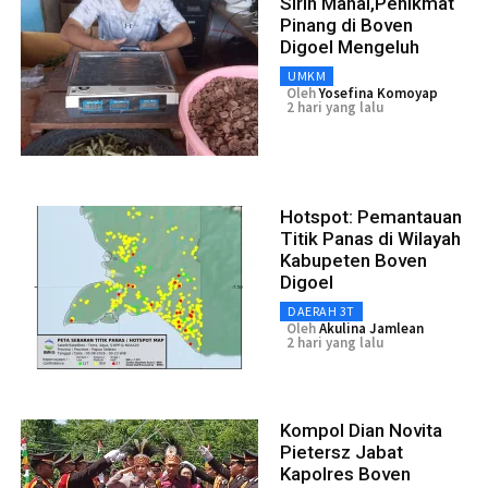
Sirih Mahal,Penikmat
Pinang di Boven
Digoel Mengeluh
UMKM
Oleh
Yosefina Komoyap
2 hari yang lalu
Hotspot: Pemantauan
Titik Panas di Wilayah
Kabupeten Boven
Digoel
DAERAH 3T
Oleh
Akulina Jamlean
2 hari yang lalu
Kompol Dian Novita
Pietersz Jabat
Kapolres Boven