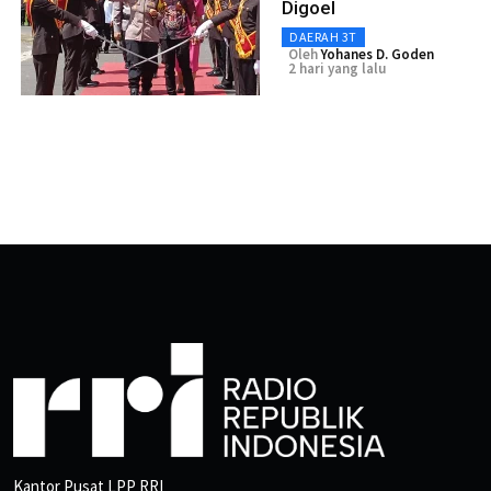
Digoel
DAERAH 3T
Oleh
Yohanes D. Goden
2 hari yang lalu
Kantor Pusat LPP RRI