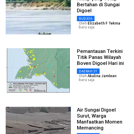
Bertahan di Sungai
Digoel
BUDAYA
Oleh
Elizabeth F Tekma
baru saja
Pemantauan Terkini
Titik Panas Wilayah
Boven Digoel Hari ini
DAERAH 3T
Oleh
Akulina Jamlean
baru saja
Air Sungai Digoel
Surut, Warga
Manfaatkan Momen
Memancing