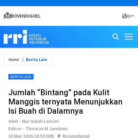
BOVENDIGOEL
ID
Home
Berita Lain
BERITA LAIN
Jumlah “Bintang” pada Kulit
Manggis ternyata Menunjukkan
Isi Buah di Dalamnya
Oleh - Nur Indah Lestari
Editor - Thomas M Jamlean
30 Mar 2026 18:59 WIB
Bovendigoel