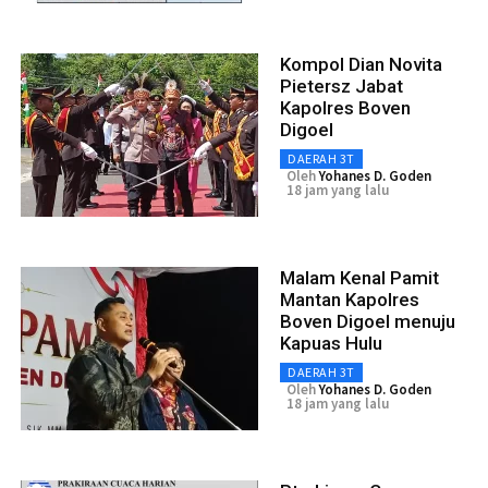
Kompol Dian Novita
Pietersz Jabat
Kapolres Boven
Digoel
DAERAH 3T
Oleh
Yohanes D. Goden
18 jam yang lalu
Malam Kenal Pamit
Mantan Kapolres
Boven Digoel menuju
Kapuas Hulu
DAERAH 3T
Oleh
Yohanes D. Goden
18 jam yang lalu