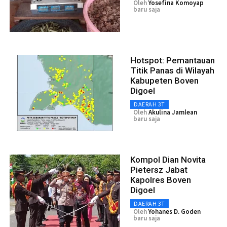
Oleh
Yosefina Komoyap
baru saja
Hotspot: Pemantauan
Titik Panas di Wilayah
Kabupeten Boven
Digoel
DAERAH 3T
Oleh
Akulina Jamlean
baru saja
Kompol Dian Novita
Pietersz Jabat
Kapolres Boven
Digoel
DAERAH 3T
Oleh
Yohanes D. Goden
baru saja