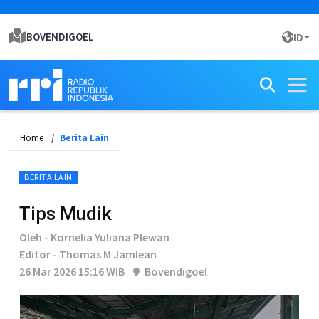
BOVENDIGOEL
ID
Home
Berita Lain
BERITA LAIN
Tips Mudik
Oleh - Kornelia Yuliana Plewan
Editor - Thomas M Jamlean
26 Mar 2026 15:16 WIB
Bovendigoel