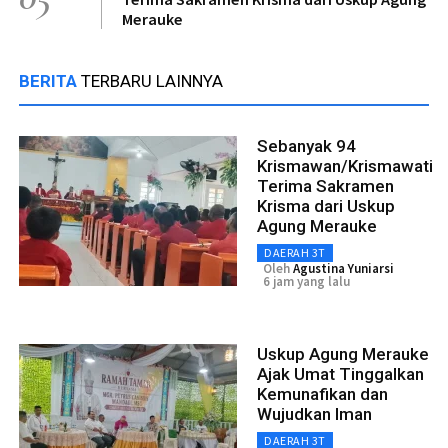
Merauke
BERITA
TERBARU LAINNYA
Sebanyak 94
Krismawan/Krismawati
Terima Sakramen
Krisma dari Uskup
Agung Merauke
DAERAH 3T
Oleh
Agustina Yuniarsi
6 jam yang lalu
Uskup Agung Merauke
Ajak Umat Tinggalkan
Kemunafikan dan
Wujudkan Iman
DAERAH 3T