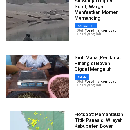
Air Sungai Digoel
Surut, Warga
Manfaatkan Momen
Memancing
DAERAH 3T
Oleh
Yosefina Komoyap
1 hari yang lalu
Sirih Mahal,Penikmat
Pinang di Boven
Digoel Mengeluh
UMKM
Oleh
Yosefina Komoyap
1 hari yang lalu
Hotspot: Pemantauan
Titik Panas di Wilayah
Kabupeten Boven