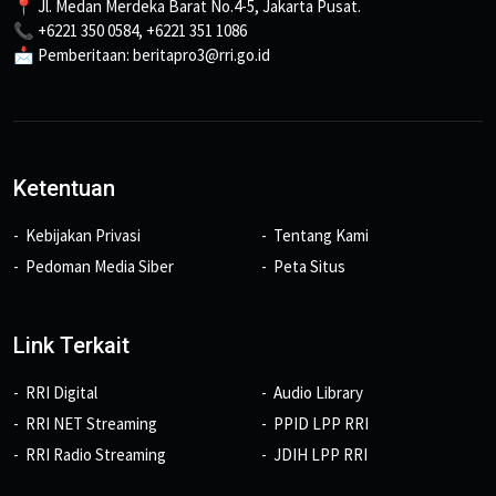
📍 Jl. Medan Merdeka Barat No.4-5, Jakarta Pusat.
📞 +6221 350 0584, +6221 351 1086
📩 Pemberitaan: beritapro3@rri.go.id
Ketentuan
Kebijakan Privasi
Tentang Kami
Pedoman Media Siber
Peta Situs
Link Terkait
RRI Digital
Audio Library
RRI NET Streaming
PPID LPP RRI
RRI Radio Streaming
JDIH LPP RRI