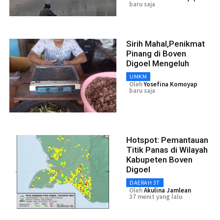
baru saja
Sirih Mahal,Penikmat
Pinang di Boven
Digoel Mengeluh
UMKM
Oleh
Yosefina Komoyap
baru saja
Hotspot: Pemantauan
Titik Panas di Wilayah
Kabupeten Boven
Digoel
DAERAH 3T
Oleh
Akulina Jamlean
37 menit yang lalu