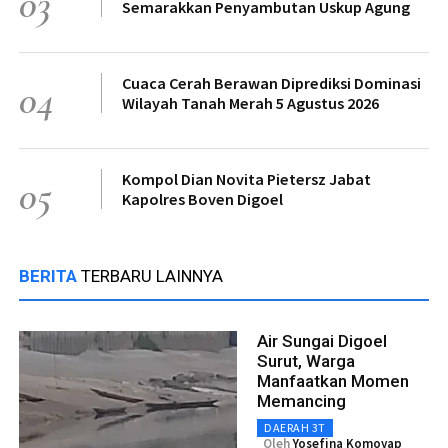
03
Semarakkan Penyambutan Uskup Agung
Cuaca Cerah Berawan Diprediksi Dominasi
04
Wilayah Tanah Merah 5 Agustus 2026
Kompol Dian Novita Pietersz Jabat
05
Kapolres Boven Digoel
BERITA
TERBARU LAINNYA
Air Sungai Digoel
Surut, Warga
Manfaatkan Momen
Memancing
DAERAH 3T
Oleh
Yosefina Komoyap