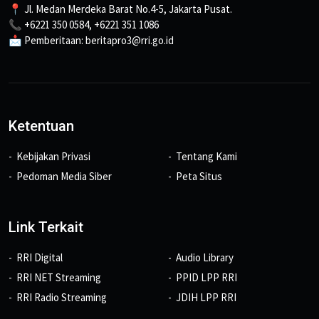
📍 Jl. Medan Merdeka Barat No.4-5, Jakarta Pusat.
📞 +6221 350 0584, +6221 351 1086
📩 Pemberitaan: beritapro3@rri.go.id
Ketentuan
Kebijakan Privasi
Tentang Kami
Pedoman Media Siber
Peta Situs
Link Terkait
RRI Digital
Audio Library
RRI NET Streaming
PPID LPP RRI
RRI Radio Streaming
JDIH LPP RRI