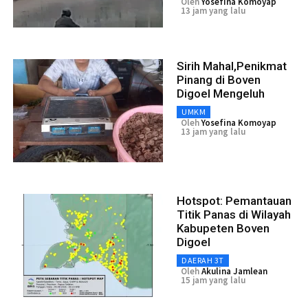
Oleh
Yosefina Komoyap
13 jam yang lalu
Sirih Mahal,Penikmat
Pinang di Boven
Digoel Mengeluh
UMKM
Oleh
Yosefina Komoyap
13 jam yang lalu
Hotspot: Pemantauan
Titik Panas di Wilayah
Kabupeten Boven
Digoel
DAERAH 3T
Oleh
Akulina Jamlean
15 jam yang lalu