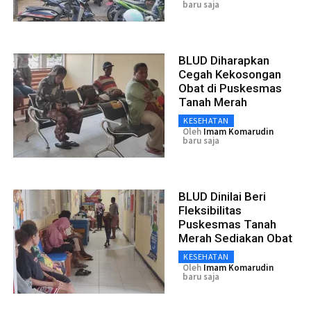
baru saja
BLUD Diharapkan
Cegah Kekosongan
Obat di Puskesmas
Tanah Merah
KESEHATAN
Oleh
Imam Komarudin
baru saja
BLUD Dinilai Beri
Fleksibilitas
Puskesmas Tanah
Merah Sediakan Obat
KESEHATAN
Oleh
Imam Komarudin
baru saja