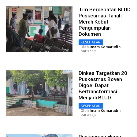
Tim Percepatan BLUD
Puskesmas Tanah
Merah Kebut
Pengumpulan
Dokumen
KESEHATAN
Oleh
Imam Komarudin
baru saja
Dinkes Targetkan 20
Puskesmas Boven
Digoel Dapat
Bertransformasi
Menjadi BLUD
KESEHATAN
Oleh
Imam Komarudin
baru saja
Puskesmas Harus