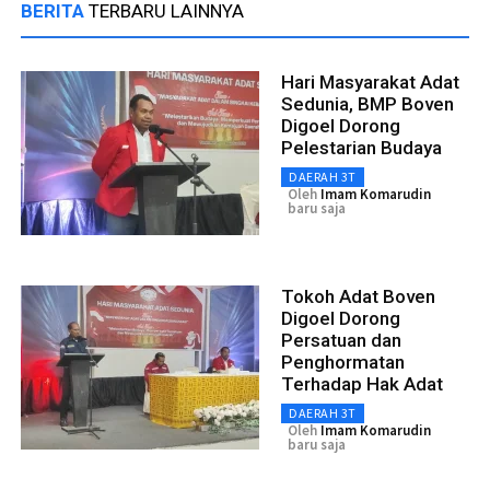
BERITA
TERBARU LAINNYA
Hari Masyarakat Adat
Sedunia, BMP Boven
Digoel Dorong
Pelestarian Budaya
DAERAH 3T
Oleh
Imam Komarudin
baru saja
Tokoh Adat Boven
Digoel Dorong
Persatuan dan
Penghormatan
Terhadap Hak Adat
DAERAH 3T
Oleh
Imam Komarudin
baru saja