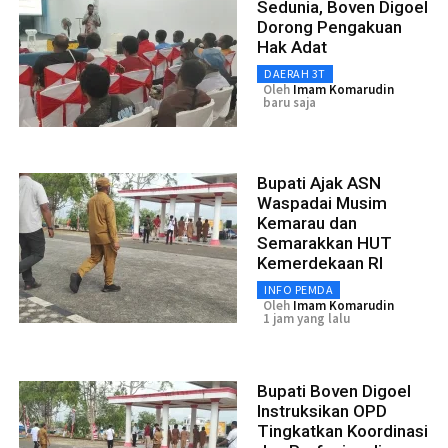
Sedunia, Boven Digoel
Dorong Pengakuan
Hak Adat
DAERAH 3T
Oleh
Imam Komarudin
baru saja
Bupati Ajak ASN
Waspadai Musim
Kemarau dan
Semarakkan HUT
Kemerdekaan RI
INFO PEMDA
Oleh
Imam Komarudin
1 jam yang lalu
Bupati Boven Digoel
Instruksikan OPD
Tingkatkan Koordinasi