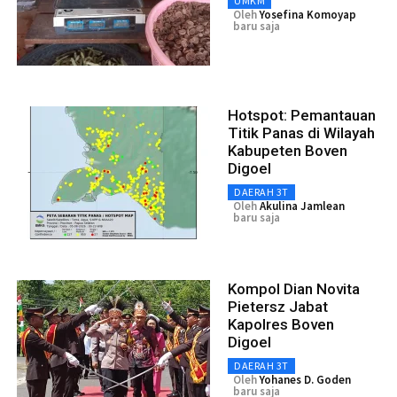
UMKM
Oleh
Yosefina Komoyap
baru saja
Hotspot: Pemantauan
Titik Panas di Wilayah
Kabupeten Boven
Digoel
DAERAH 3T
Oleh
Akulina Jamlean
baru saja
Kompol Dian Novita
Pietersz Jabat
Kapolres Boven
Digoel
DAERAH 3T
Oleh
Yohanes D. Goden
baru saja