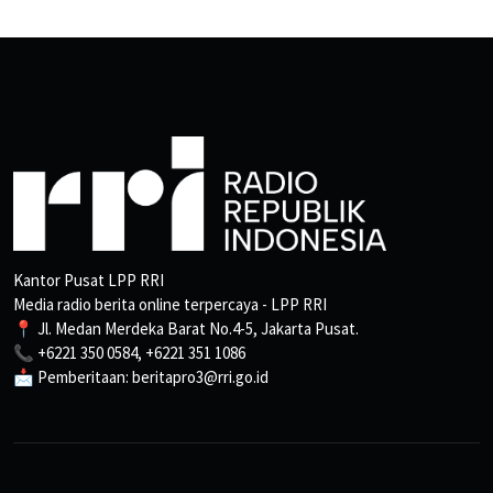
Kantor Pusat LPP RRI
Media radio berita online terpercaya - LPP RRI
📍 Jl. Medan Merdeka Barat No.4-5, Jakarta Pusat.
📞 +6221 350 0584, +6221 351 1086
📩 Pemberitaan: beritapro3@rri.go.id