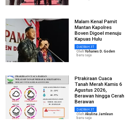
Malam Kenal Pamit
Mantan Kapolres
Boven Digoel menuju
Kapuas Hulu
DAERAH 3T
Oleh
Yohanes D. Goden
baru saja
Ptrakiraan Cuaca
Tanah Merah Kamis 6
Agustus 2026,
Berawan hingga Cerah
Berawan
DAERAH 3T
Oleh
Akulina Jamlean
baru saja